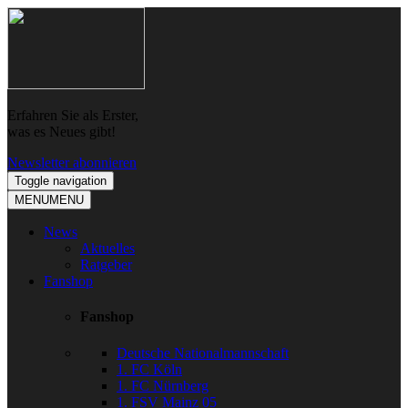
Skip
Skip
to
to
navigation
content
Erfahren Sie als Erster,
was es Neues gibt!
Newsletter abonnieren
Toggle navigation
MENU
MENU
News
Aktuelles
Ratgeber
Fanshop
Fanshop
Deutsche Nationalmannschaft
1. FC Köln
1. FC Nürnberg
1. FSV Mainz 05