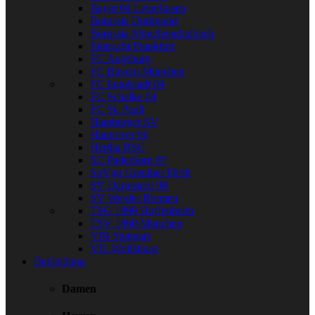
Bayer 04 Leverkusen
Borussia Dortmund
Borussia Mönchengladbach
Eintracht Frankfurt
FC Augsburg
FC Bayern München
FC Ingolstadt 04
FC Schalke 04
FC St. Pauli
Hamburger SV
Hannover 96
Hertha BSC
SC Paderborn 07
SpVgg Greuther Fürth
SV Darmstadt 98
SV Werder Bremen
TSG 1899 Hoffenheim
TSV 1860 München
VfB Stuttgart
VfL Wolfsburg
Bekleidung
Damen