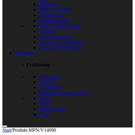
Elektronik
Fitnessarmbänder
Hometraining
Kopfbedeckung
Schals & Handschuhe
Schläger
Ski & Snowboard
Ski- & Snowboardboots
Taschen & Rucksäcke
Ernährung
Ernährung
Abnehmen
Getränke
Kochbücher
Nahrungsergänzungsmittel
Protein
Riegel
Süßungsmittel
Whey
Start
/
Produkt MPN
/
V14090