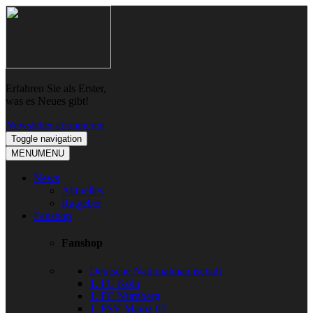
Skip
Skip
to
to
navigation
content
Erfahren Sie als Erster,
was es Neues gibt!
Newsletter abonnieren
Toggle navigation
MENU
MENU
News
Aktuelles
Ratgeber
Fanshop
Fanshop
Deutsche Nationalmannschaft
1. FC Köln
1. FC Nürnberg
1. FSV Mainz 05