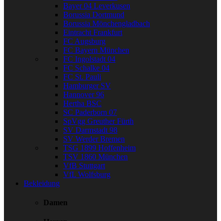
Bayer 04 Leverkusen
Borussia Dortmund
Borussia Mönchengladbach
Eintracht Frankfurt
FC Augsburg
FC Bayern München
FC Ingolstadt 04
FC Schalke 04
FC St. Pauli
Hamburger SV
Hannover 96
Hertha BSC
SC Paderborn 07
SpVgg Greuther Fürth
SV Darmstadt 98
SV Werder Bremen
TSG 1899 Hoffenheim
TSV 1860 München
VfB Stuttgart
VfL Wolfsburg
Bekleidung
Damen