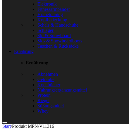
Elektronik
Fitnessarmbänder
Hometraining
Kopfbedeckung
Schals & Handschuhe
Schläger
Ski & Snowboard
Ski- & Snowboardboots
Taschen & Rucksäcke
Ernährung
Ernährung
Abnehmen
Getränke
Kochbücher
Nahrungsergänzungsmittel
Protein
Riegel
Süßungsmittel
Whey
Start
/
Produkt MPN
/
V11316