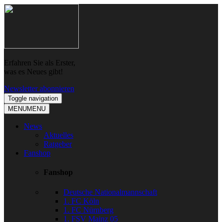
Skip
Skip
to
to
navigation
content
Erfahren Sie als Erster,
was es Neues gibt!
Newsletter abonnieren
Toggle navigation
MENU
MENU
News
Aktuelles
Ratgeber
Fanshop
Fanshop
Deutsche Nationalmannschaft
1. FC Köln
1. FC Nürnberg
1. FSV Mainz 05