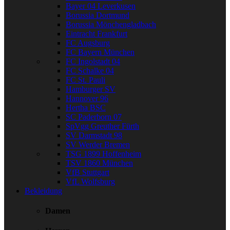
Bayer 04 Leverkusen
Borussia Dortmund
Borussia Mönchengladbach
Eintracht Frankfurt
FC Augsburg
FC Bayern München
FC Ingolstadt 04
FC Schalke 04
FC St. Pauli
Hamburger SV
Hannover 96
Hertha BSC
SC Paderborn 07
SpVgg Greuther Fürth
SV Darmstadt 98
SV Werder Bremen
TSG 1899 Hoffenheim
TSV 1860 München
VfB Stuttgart
VfL Wolfsburg
Bekleidung
Damen