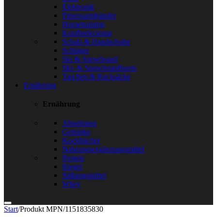
Elektronik
Fitnessarmbänder
Hometraining
Kopfbedeckung
Schals & Handschuhe
Schläger
Ski & Snowboard
Ski- & Snowboardboots
Taschen & Rucksäcke
Ernährung
Ernährung
Abnehmen
Getränke
Kochbücher
Nahrungsergänzungsmittel
Protein
Riegel
Süßungsmittel
Whey
Start
/
Produkt MPN
/
1151835830