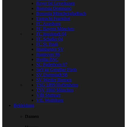
Bayer 04 Leverkusen
Borussia Dortmund
Borussia Mönchengladbach
Eintracht Frankfurt
FC Augsburg
FC Bayern München
FC Ingolstadt 04
FC Schalke 04
FC St. Pauli
Hamburger SV
Hannover 96
Hertha BSC
SC Paderborn 07
SpVgg Greuther Fürth
SV Darmstadt 98
SV Werder Bremen
TSG 1899 Hoffenheim
TSV 1860 München
VfB Stuttgart
VfL Wolfsburg
Bekleidung
Damen