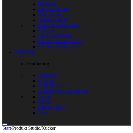
Elektronik
Fitnessarmbänder
Hometraining
Kopfbedeckung
Schals & Handschuhe
Schläger
Ski & Snowboard
Ski- & Snowboardboots
Taschen & Rucksäcke
Ernährung
Ernährung
Abnehmen
Getränke
Kochbücher
Nahrungsergänzungsmittel
Protein
Riegel
Süßungsmittel
Whey
Start
/
Produkt Studio
/
Xucker