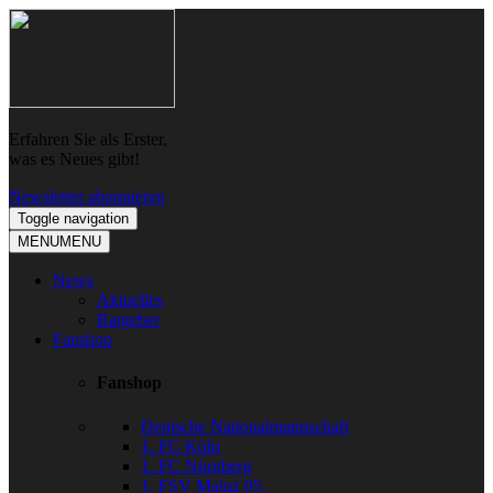
Skip
Skip
to
to
navigation
content
Erfahren Sie als Erster,
was es Neues gibt!
Newsletter abonnieren
Toggle navigation
MENU
MENU
News
Aktuelles
Ratgeber
Fanshop
Fanshop
Deutsche Nationalmannschaft
1. FC Köln
1. FC Nürnberg
1. FSV Mainz 05