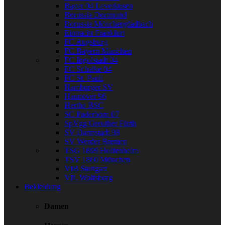
Bayer 04 Leverkusen
Borussia Dortmund
Borussia Mönchengladbach
Eintracht Frankfurt
FC Augsburg
FC Bayern München
FC Ingolstadt 04
FC Schalke 04
FC St. Pauli
Hamburger SV
Hannover 96
Hertha BSC
SC Paderborn 07
SpVgg Greuther Fürth
SV Darmstadt 98
SV Werder Bremen
TSG 1899 Hoffenheim
TSV 1860 München
VfB Stuttgart
VfL Wolfsburg
Bekleidung
Damen