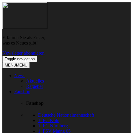
Skip
Skip
to
to
navigation
content
Erfahren Sie als Erster,
was es Neues gibt!
Newsletter abonnieren
Toggle navigation
MENU
MENU
News
Aktuelles
Ratgeber
Fanshop
Fanshop
Deutsche Nationalmannschaft
1. FC Köln
1. FC Nürnberg
1. FSV Mainz 05