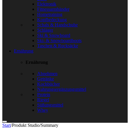
Elektronik
Fitnessarmbänder
Hometraining
Kopfbedeckung
Schals & Handschuhe
Schläger
Ski & Snowboard
Ski- & Snowboardboots
Taschen & Rucksäcke
Ernährung
Ernährung
Abnehmen
Getränke
Kochbücher
Nahrungsergänzungsmittel
Protein
Riegel
Süßungsmittel
Whey
Start
/
Produkt Studio
/
Summary