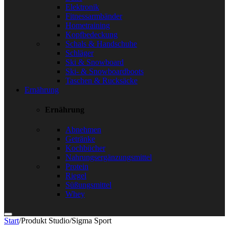
Elektronik
Fitnessarmbänder
Hometraining
Kopfbedeckung
Schals & Handschuhe
Schläger
Ski & Snowboard
Ski- & Snowboardboots
Taschen & Rucksäcke
Ernährung
Ernährung
Abnehmen
Getränke
Kochbücher
Nahrungsergänzungsmittel
Protein
Riegel
Süßungsmittel
Whey
Start
/
Produkt Studio
/
Sigma Sport