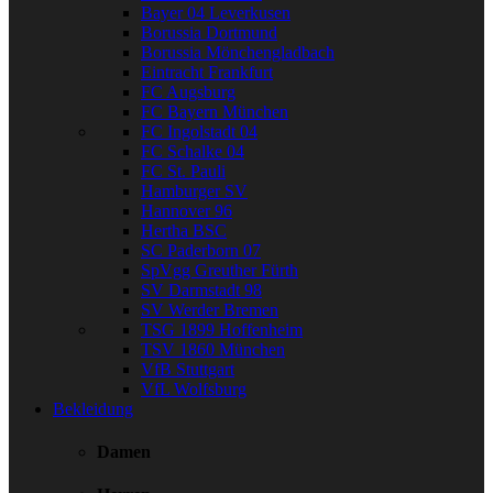
Bayer 04 Leverkusen
Borussia Dortmund
Borussia Mönchengladbach
Eintracht Frankfurt
FC Augsburg
FC Bayern München
FC Ingolstadt 04
FC Schalke 04
FC St. Pauli
Hamburger SV
Hannover 96
Hertha BSC
SC Paderborn 07
SpVgg Greuther Fürth
SV Darmstadt 98
SV Werder Bremen
TSG 1899 Hoffenheim
TSV 1860 München
VfB Stuttgart
VfL Wolfsburg
Bekleidung
Damen