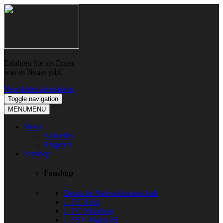
Skip
Skip
to
to
navigation
content
Erfahren Sie als Erster,
was es Neues gibt!
Newsletter abonnieren
Toggle navigation
MENU
MENU
News
Aktuelles
Ratgeber
Fanshop
Fanshop
Deutsche Nationalmannschaft
1. FC Köln
1. FC Nürnberg
1. FSV Mainz 05