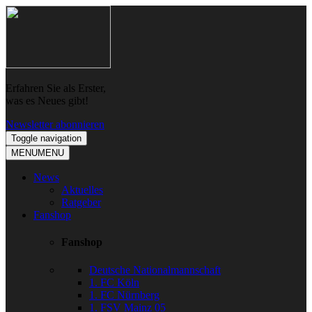
Skip
Skip
to
to
navigation
content
Erfahren Sie als Erster,
was es Neues gibt!
Newsletter abonnieren
Toggle navigation
MENU
MENU
News
Aktuelles
Ratgeber
Fanshop
Fanshop
Deutsche Nationalmannschaft
1. FC Köln
1. FC Nürnberg
1. FSV Mainz 05