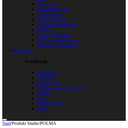
Elektronik
Fitnessarmbänder
Hometraining
Kopfbedeckung
Schals & Handschuhe
Schläger
Ski & Snowboard
Ski- & Snowboardboots
Taschen & Rucksäcke
Ernährung
Ernährung
Abnehmen
Getränke
Kochbücher
Nahrungsergänzungsmittel
Protein
Riegel
Süßungsmittel
Whey
Start
/
Produkt Studio
/
POLMA