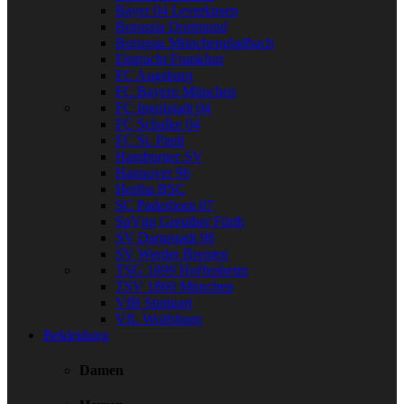
Bayer 04 Leverkusen
Borussia Dortmund
Borussia Mönchengladbach
Eintracht Frankfurt
FC Augsburg
FC Bayern München
FC Ingolstadt 04
FC Schalke 04
FC St. Pauli
Hamburger SV
Hannover 96
Hertha BSC
SC Paderborn 07
SpVgg Greuther Fürth
SV Darmstadt 98
SV Werder Bremen
TSG 1899 Hoffenheim
TSV 1860 München
VfB Stuttgart
VfL Wolfsburg
Bekleidung
Damen