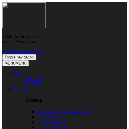
Skip
Skip
to
to
navigation
content
Erfahren Sie als Erster,
was es Neues gibt!
Newsletter abonnieren
Toggle navigation
MENU
MENU
News
Aktuelles
Ratgeber
Fanshop
Fanshop
Deutsche Nationalmannschaft
1. FC Köln
1. FC Nürnberg
1. FSV Mainz 05