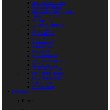
Bayer 04 Leverkusen
Borussia Dortmund
Borussia Mönchengladbach
Eintracht Frankfurt
FC Augsburg
FC Bayern München
FC Ingolstadt 04
FC Schalke 04
FC St. Pauli
Hamburger SV
Hannover 96
Hertha BSC
SC Paderborn 07
SpVgg Greuther Fürth
SV Darmstadt 98
SV Werder Bremen
TSG 1899 Hoffenheim
TSV 1860 München
VfB Stuttgart
VfL Wolfsburg
Bekleidung
Damen