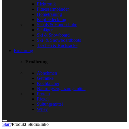
Elektronik
Fitnessarmbänder
Hometraining
Kopfbedeckung
Schals & Handschuhe
Schläger
Ski & Snowboard
Ski- & Snowboardboots
Taschen & Rucksäcke
Ernährung
Ernährung
Abnehmen
Getränke
Kochbücher
Nahrungsergänzungsmittel
Protein
Riegel
Süßungsmittel
Whey
Start
/
Produkt Studio
/
Inko