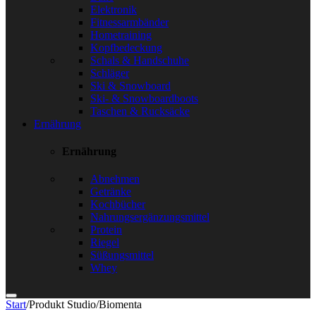
Elektronik
Fitnessarmbänder
Hometraining
Kopfbedeckung
Schals & Handschuhe
Schläger
Ski & Snowboard
Ski- & Snowboardboots
Taschen & Rucksäcke
Ernährung
Ernährung
Abnehmen
Getränke
Kochbücher
Nahrungsergänzungsmittel
Protein
Riegel
Süßungsmittel
Whey
Start
/
Produkt Studio
/
Biomenta