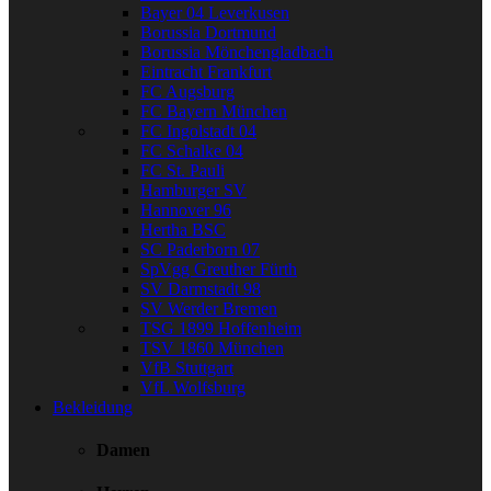
Bayer 04 Leverkusen
Borussia Dortmund
Borussia Mönchengladbach
Eintracht Frankfurt
FC Augsburg
FC Bayern München
FC Ingolstadt 04
FC Schalke 04
FC St. Pauli
Hamburger SV
Hannover 96
Hertha BSC
SC Paderborn 07
SpVgg Greuther Fürth
SV Darmstadt 98
SV Werder Bremen
TSG 1899 Hoffenheim
TSV 1860 München
VfB Stuttgart
VfL Wolfsburg
Bekleidung
Damen