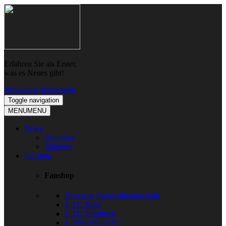
Skip
Skip
to
to
navigation
content
Erfahren Sie als Erster,
was es Neues gibt!
Newsletter abonnieren
Toggle navigation
MENU
MENU
News
Aktuelles
Ratgeber
Fanshop
Fanshop
Deutsche Nationalmannschaft
1. FC Köln
1. FC Nürnberg
1. FSV Mainz 05