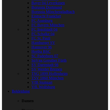
Bayer 04 Leverkusen
Borussia Dortmund
Borussia Mönchengladbach
Eintracht Frankfurt
FC Augsburg
FC Bayern München
FC Ingolstadt 04
FC Schalke 04
FC St. Pauli
Hamburger SV
Hannover 96
Hertha BSC
SC Paderborn 07
SpVgg Greuther Fürth
SV Darmstadt 98
SV Werder Bremen
TSG 1899 Hoffenheim
TSV 1860 München
VfB Stuttgart
VfL Wolfsburg
Bekleidung
Damen