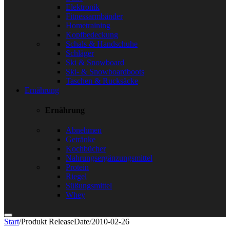
Elektronik
Fitnessarmbänder
Hometraining
Kopfbedeckung
Schals & Handschuhe
Schläger
Ski & Snowboard
Ski- & Snowboardboots
Taschen & Rucksäcke
Ernährung
Ernährung
Abnehmen
Getränke
Kochbücher
Nahrungsergänzungsmittel
Protein
Riegel
Süßungsmittel
Whey
Start
/
Produkt ReleaseDate
/
2010-02-26