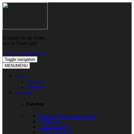
Skip
Skip
to
to
navigation
content
Erfahren Sie als Erster,
was es Neues gibt!
Newsletter abonnieren
Toggle navigation
MENU
MENU
News
Aktuelles
Ratgeber
Fanshop
Fanshop
Deutsche Nationalmannschaft
1. FC Köln
1. FC Nürnberg
1. FSV Mainz 05