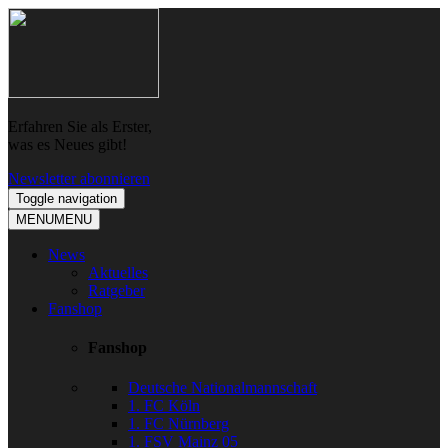
Skip
Skip
to
to
navigation
content
Erfahren Sie als Erster,
was es Neues gibt!
Newsletter abonnieren
Toggle navigation
MENU
MENU
News
Aktuelles
Ratgeber
Fanshop
Fanshop
Deutsche Nationalmannschaft
1. FC Köln
1. FC Nürnberg
1. FSV Mainz 05