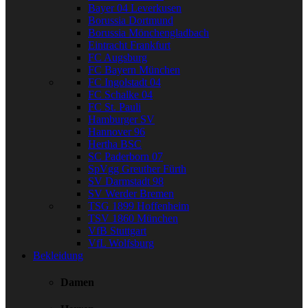
Bayer 04 Leverkusen
Borussia Dortmund
Borussia Mönchengladbach
Eintracht Frankfurt
FC Augsburg
FC Bayern München
FC Ingolstadt 04
FC Schalke 04
FC St. Pauli
Hamburger SV
Hannover 96
Hertha BSC
SC Paderborn 07
SpVgg Greuther Fürth
SV Darmstadt 98
SV Werder Bremen
TSG 1899 Hoffenheim
TSV 1860 München
VfB Stuttgart
VfL Wolfsburg
Bekleidung
Damen