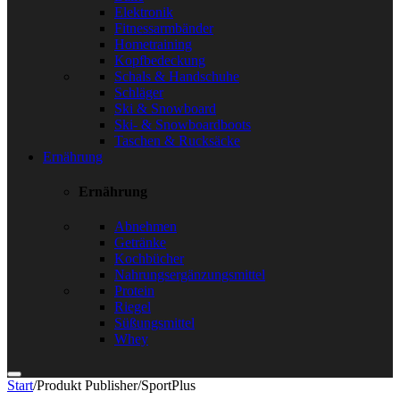
Elektronik
Fitnessarmbänder
Hometraining
Kopfbedeckung
Schals & Handschuhe
Schläger
Ski & Snowboard
Ski- & Snowboardboots
Taschen & Rucksäcke
Ernährung
Ernährung
Abnehmen
Getränke
Kochbücher
Nahrungsergänzungsmittel
Protein
Riegel
Süßungsmittel
Whey
Start
/
Produkt Publisher
/
SportPlus