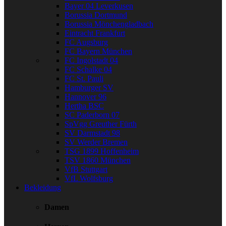
Bayer 04 Leverkusen
Borussia Dortmund
Borussia Mönchengladbach
Eintracht Frankfurt
FC Augsburg
FC Bayern München
FC Ingolstadt 04
FC Schalke 04
FC St. Pauli
Hamburger SV
Hannover 96
Hertha BSC
SC Paderborn 07
SpVgg Greuther Fürth
SV Darmstadt 98
SV Werder Bremen
TSG 1899 Hoffenheim
TSV 1860 München
VfB Stuttgart
VfL Wolfsburg
Bekleidung
Damen