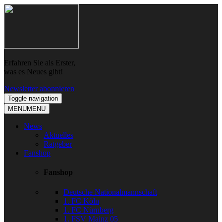
Skip
Skip
to
to
navigation
content
Erfahren Sie als Erster,
was es Neues gibt!
Newsletter abonnieren
Toggle navigation
MENU
MENU
News
Aktuelles
Ratgeber
Fanshop
Fanshop
Deutsche Nationalmannschaft
1. FC Köln
1. FC Nürnberg
1. FSV Mainz 05