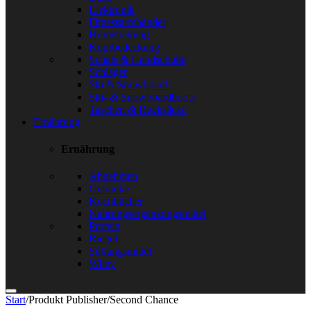
Elektronik
Fitnessarmbänder
Hometraining
Kopfbedeckung
Schals & Handschuhe
Schläger
Ski & Snowboard
Ski- & Snowboardboots
Taschen & Rucksäcke
Ernährung
Ernährung
Abnehmen
Getränke
Kochbücher
Nahrungsergänzungsmittel
Protein
Riegel
Süßungsmittel
Whey
Start
/
Produkt Publisher
/
Second Chance