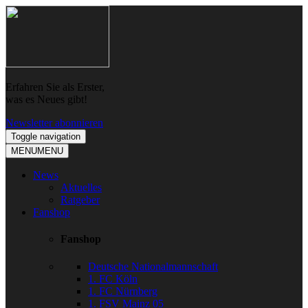
Skip
Skip
to
to
navigation
content
Erfahren Sie als Erster,
was es Neues gibt!
Newsletter abonnieren
Toggle navigation
MENU
MENU
News
Aktuelles
Ratgeber
Fanshop
Fanshop
Deutsche Nationalmannschaft
1. FC Köln
1. FC Nürnberg
1. FSV Mainz 05