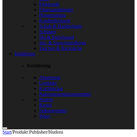
Elektronik
Fitnessarmbänder
Hometraining
Kopfbedeckung
Schals & Handschuhe
Schläger
Ski & Snowboard
Ski- & Snowboardboots
Taschen & Rucksäcke
Ernährung
Ernährung
Abnehmen
Getränke
Kochbücher
Nahrungsergänzungsmittel
Protein
Riegel
Süßungsmittel
Whey
Start
/
Produkt Publisher
/
Hudora