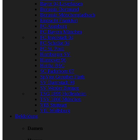
Bayer 04 Leverkusen
Borussia Dortmund
Borussia Mönchengladbach
Eintracht Frankfurt
FC Augsburg
FC Bayern München
FC Ingolstadt 04
FC Schalke 04
FC St. Pauli
Hamburger SV
Hannover 96
Hertha BSC
SC Paderborn 07
SpVgg Greuther Fürth
SV Darmstadt 98
SV Werder Bremen
TSG 1899 Hoffenheim
TSV 1860 München
VfB Stuttgart
VfL Wolfsburg
Bekleidung
Damen