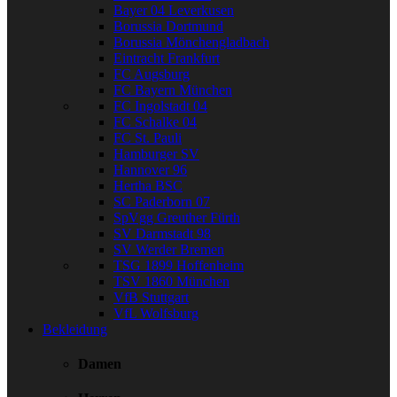
Bayer 04 Leverkusen
Borussia Dortmund
Borussia Mönchengladbach
Eintracht Frankfurt
FC Augsburg
FC Bayern München
FC Ingolstadt 04
FC Schalke 04
FC St. Pauli
Hamburger SV
Hannover 96
Hertha BSC
SC Paderborn 07
SpVgg Greuther Fürth
SV Darmstadt 98
SV Werder Bremen
TSG 1899 Hoffenheim
TSV 1860 München
VfB Stuttgart
VfL Wolfsburg
Bekleidung
Damen