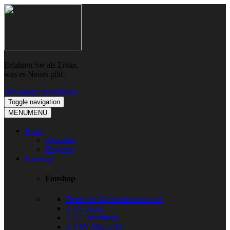
Skip
Skip
to
to
navigation
content
Erfahren Sie als Erster,
was es Neues gibt!
Newsletter abonnieren
Toggle navigation
MENU
MENU
News
Aktuelles
Ratgeber
Fanshop
Fanshop
Deutsche Nationalmannschaft
1. FC Köln
1. FC Nürnberg
1. FSV Mainz 05