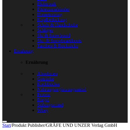
Elektronik
Fitnessarmbänder
Hometraining
Kopfbedeckung
Schals & Handschuhe
Schläger
Ski & Snowboard
Ski- & Snowboardboots
Taschen & Rucksäcke
Ernährung
Ernährung
Abnehmen
Getränke
Kochbücher
Nahrungsergänzungsmittel
Protein
Riegel
Süßungsmittel
Whey
Start
/
Produkt Publisher
/
GRÄFE UND UNZER Verlag GmbH