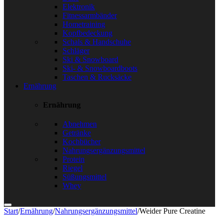
Elektronik
Fitnessarmbänder
Hometraining
Kopfbedeckung
Schals & Handschuhe
Schläger
Ski & Snowboard
Ski- & Snowboardboots
Taschen & Rucksäcke
Ernährung
Ernährung
Abnehmen
Getränke
Kochbücher
Nahrungsergänzungsmittel
Protein
Riegel
Süßungsmittel
Whey
Start
/
Ernährung
/
Nahrungsergänzungsmittel
/
Weider Pure Creatine