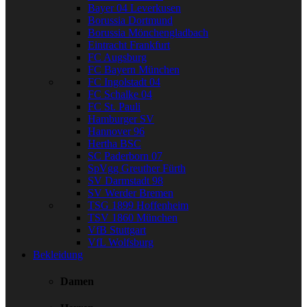
Bayer 04 Leverkusen
Borussia Dortmund
Borussia Mönchengladbach
Eintracht Frankfurt
FC Augsburg
FC Bayern München
FC Ingolstadt 04
FC Schalke 04
FC St. Pauli
Hamburger SV
Hannover 96
Hertha BSC
SC Paderborn 07
SpVgg Greuther Fürth
SV Darmstadt 98
SV Werder Bremen
TSG 1899 Hoffenheim
TSV 1860 München
VfB Stuttgart
VfL Wolfsburg
Bekleidung
Damen