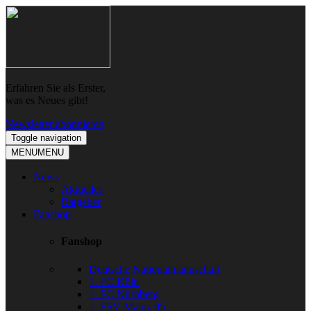
Skip
Skip
to
to
navigation
content
Erfahren Sie als Erster,
was es Neues gibt!
Newsletter abonnieren
Toggle navigation
MENU
MENU
News
Aktuelles
Ratgeber
Fanshop
Fanshop
Deutsche Nationalmannschaft
1. FC Köln
1. FC Nürnberg
1. FSV Mainz 05