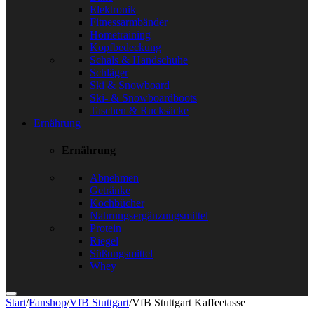
Elektronik
Fitnessarmbänder
Hometraining
Kopfbedeckung
Schals & Handschuhe
Schläger
Ski & Snowboard
Ski- & Snowboardboots
Taschen & Rucksäcke
Ernährung
Ernährung
Abnehmen
Getränke
Kochbücher
Nahrungsergänzungsmittel
Protein
Riegel
Süßungsmittel
Whey
Start
/
Fanshop
/
VfB Stuttgart
/
VfB Stuttgart Kaffeetasse