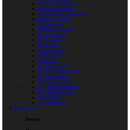
Bayer 04 Leverkusen
Borussia Dortmund
Borussia Mönchengladbach
Eintracht Frankfurt
FC Augsburg
FC Bayern München
FC Ingolstadt 04
FC Schalke 04
FC St. Pauli
Hamburger SV
Hannover 96
Hertha BSC
SC Paderborn 07
SpVgg Greuther Fürth
SV Darmstadt 98
SV Werder Bremen
TSG 1899 Hoffenheim
TSV 1860 München
VfB Stuttgart
VfL Wolfsburg
Bekleidung
Damen