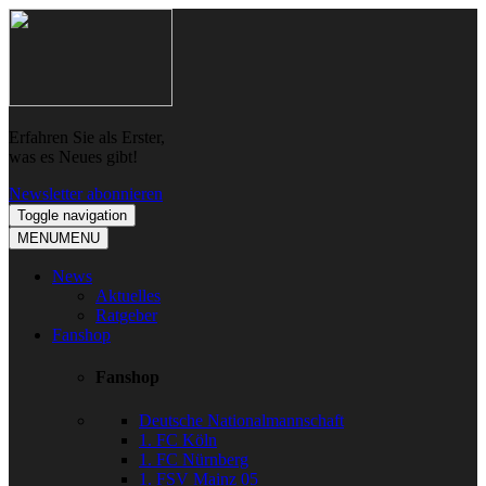
Skip
Skip
to
to
navigation
content
Erfahren Sie als Erster,
was es Neues gibt!
Newsletter abonnieren
Toggle navigation
MENU
MENU
News
Aktuelles
Ratgeber
Fanshop
Fanshop
Deutsche Nationalmannschaft
1. FC Köln
1. FC Nürnberg
1. FSV Mainz 05