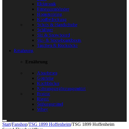
Elektronik
Fitnessarmbänder
Hometraining
Kopfbedeckung
Schals & Handschuhe
Schläger
Ski & Snowboard
Ski- & Snowboardboots
Taschen & Rucksäcke
Ernährung
Ernährung
Abnehmen
Getränke
Kochbücher
Nahrungsergänzungsmittel
Protein
Riegel
Süßungsmittel
Whey
Start
/
Fanshop
/
TSG 1899 Hoffenheim
/
TSG 1899 Hoffenheim