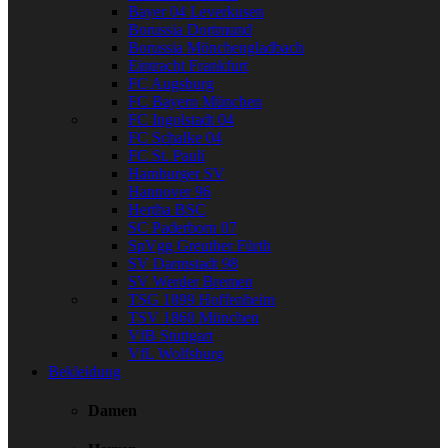
Bayer 04 Leverkusen
Borussia Dortmund
Borussia Mönchengladbach
Eintracht Frankfurt
FC Augsburg
FC Bayern München
FC Ingolstadt 04
FC Schalke 04
FC St. Pauli
Hamburger SV
Hannover 96
Hertha BSC
SC Paderborn 07
SpVgg Greuther Fürth
SV Darmstadt 98
SV Werder Bremen
TSG 1899 Hoffenheim
TSV 1860 München
VfB Stuttgart
VfL Wolfsburg
Bekleidung
Damen