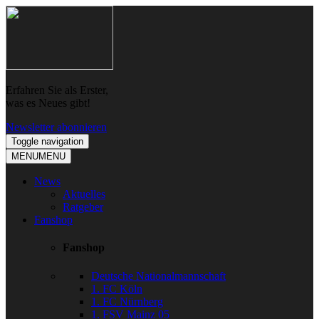
Skip
Skip
to
to
navigation
content
Erfahren Sie als Erster,
was es Neues gibt!
Newsletter abonnieren
Toggle navigation
MENU
MENU
News
Aktuelles
Ratgeber
Fanshop
Fanshop
Deutsche Nationalmannschaft
1. FC Köln
1. FC Nürnberg
1. FSV Mainz 05