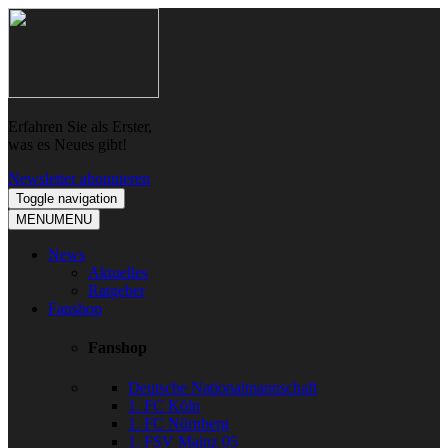
Skip
Skip
to
to
navigation
content
Erfahren Sie als Erster,
was es Neues gibt!
Newsletter abonnieren
Toggle navigation
MENU
MENU
News
Aktuelles
Ratgeber
Fanshop
Fanshop
Deutsche Nationalmannschaft
1. FC Köln
1. FC Nürnberg
1. FSV Mainz 05