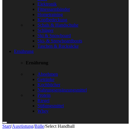
Elektronik
Fitnessarmbänder
Hometraining
Kopfbedeckung
Schals & Handschuhe
Schläger
Ski & Snowboard
Ski- & Snowboardboots
Taschen & Rucksäcke
Ernährung
Ernährung
Abnehmen
Getränke
Kochbücher
Nahrungsergänzungsmittel
Protein
Riegel
Süßungsmittel
Whey
Start
/
Ausrüstung
/
Bälle
/
Select Handball