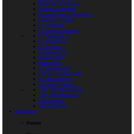
Bayer 04 Leverkusen
Borussia Dortmund
Borussia Mönchengladbach
Eintracht Frankfurt
FC Augsburg
FC Bayern München
FC Ingolstadt 04
FC Schalke 04
FC St. Pauli
Hamburger SV
Hannover 96
Hertha BSC
SC Paderborn 07
SpVgg Greuther Fürth
SV Darmstadt 98
SV Werder Bremen
TSG 1899 Hoffenheim
TSV 1860 München
VfB Stuttgart
VfL Wolfsburg
Bekleidung
Damen