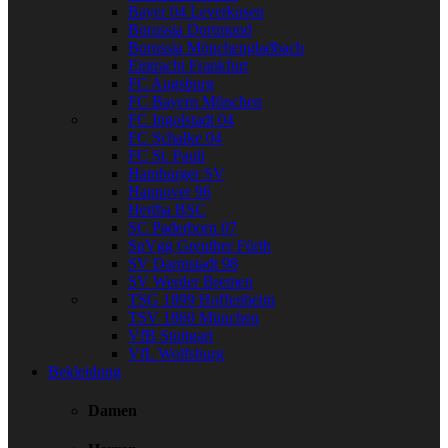
Bayer 04 Leverkusen
Borussia Dortmund
Borussia Mönchengladbach
Eintracht Frankfurt
FC Augsburg
FC Bayern München
FC Ingolstadt 04
FC Schalke 04
FC St. Pauli
Hamburger SV
Hannover 96
Hertha BSC
SC Paderborn 07
SpVgg Greuther Fürth
SV Darmstadt 98
SV Werder Bremen
TSG 1899 Hoffenheim
TSV 1860 München
VfB Stuttgart
VfL Wolfsburg
Bekleidung
Damen