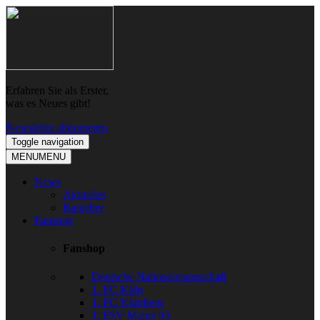
Skip
Skip
to
to
navigation
content
Erfahren Sie als Erster,
was es Neues gibt!
Newsletter abonnieren
Toggle navigation
MENU
MENU
News
Aktuelles
Ratgeber
Fanshop
Fanshop
Deutsche Nationalmannschaft
1. FC Köln
1. FC Nürnberg
1. FSV Mainz 05