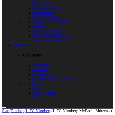
Elektronik
Fitnessarmbänder
Hometraining
Kopfbedeckung
Schals & Handschuhe
Schläger
Ski & Snowboard
Ski- & Snowboardboots
Taschen & Rucksäcke
Ernährung
Ernährung
Abnehmen
Getränke
Kochbücher
Nahrungsergänzungsmittel
Protein
Riegel
Süßungsmittel
Whey
Start
/
Fanshop
/
1. FC Nürnberg
/
1. FC Nürnberg MyBoshi Mützenset