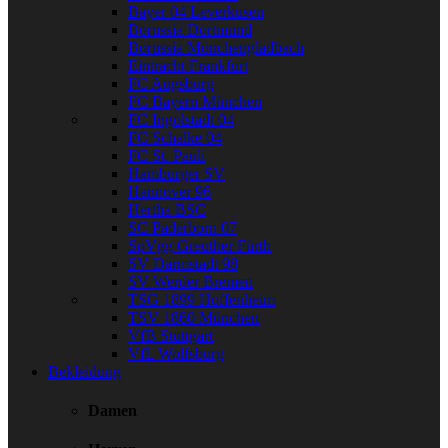
Bayer 04 Leverkusen
Borussia Dortmund
Borussia Mönchengladbach
Eintracht Frankfurt
FC Augsburg
FC Bayern München
FC Ingolstadt 04
FC Schalke 04
FC St. Pauli
Hamburger SV
Hannover 96
Hertha BSC
SC Paderborn 07
SpVgg Greuther Fürth
SV Darmstadt 98
SV Werder Bremen
TSG 1899 Hoffenheim
TSV 1860 München
VfB Stuttgart
VfL Wolfsburg
Bekleidung
Damen