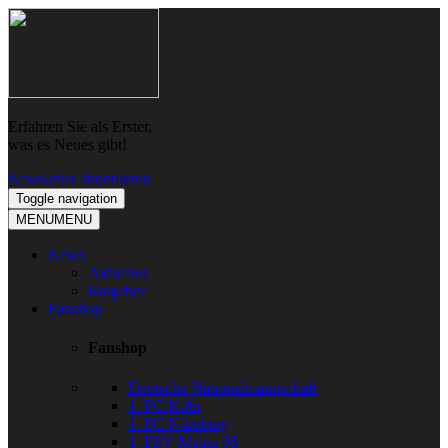
Skip
Skip
to
to
navigation
content
Erfahren Sie als Erster,
was es Neues gibt!
Newsletter abonnieren
Toggle navigation
MENU
MENU
News
Aktuelles
Ratgeber
Fanshop
Fanshop
Deutsche Nationalmannschaft
1. FC Köln
1. FC Nürnberg
1. FSV Mainz 05