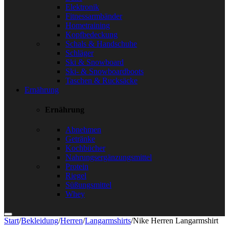
Elektronik
Fitnessarmbänder
Hometraining
Kopfbedeckung
Schals & Handschuhe
Schläger
Ski & Snowboard
Ski- & Snowboardboots
Taschen & Rucksäcke
Ernährung
Ernährung
Abnehmen
Getränke
Kochbücher
Nahrungsergänzungsmittel
Protein
Riegel
Süßungsmittel
Whey
Start
/
Bekleidung
/
Herren
/
Langarmshirts
/
Nike Herren Langarmshirt