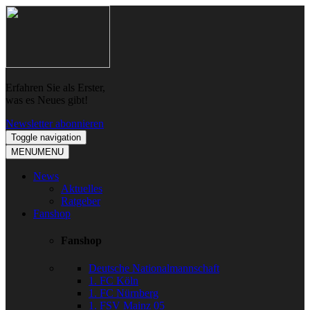
Skip
Skip
to
to
navigation
content
Erfahren Sie als Erster,
was es Neues gibt!
Newsletter abonnieren
Toggle navigation
MENU
MENU
News
Aktuelles
Ratgeber
Fanshop
Fanshop
Deutsche Nationalmannschaft
1. FC Köln
1. FC Nürnberg
1. FSV Mainz 05