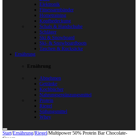
Elektronik
Fitnessarmbänder
Hometraining
Kopfbedeckung
Schals & Handschuhe
Schläger
Ski & Snowboard
Ski- & Snowboardboots
Taschen & Rucksäcke
Ernährung
Ernährung
Abnehmen
Getränke
Kochbücher
Nahrungsergänzungsmittel
Protein
Riegel
Süßungsmittel
Whey
Start
/
Ernährung
/
Riegel
/
Multipower 50% Protein Bar Chocolate-