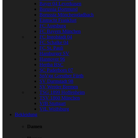
Bayer 04 Leverkusen
Borussia Dortmund
Borussia Mönchengladbach
Eintracht Frankfurt
FC Augsburg
FC Bayern München
FC Ingolstadt 04
FC Schalke 04
FC St. Pauli
Hamburger SV
Hannover 96
Hertha BSC
SC Paderborn 07
SpVgg Greuther Fürth
SV Darmstadt 98
SV Werder Bremen
TSG 1899 Hoffenheim
TSV 1860 München
VfB Stuttgart
VfL Wolfsburg
Bekleidung
Damen