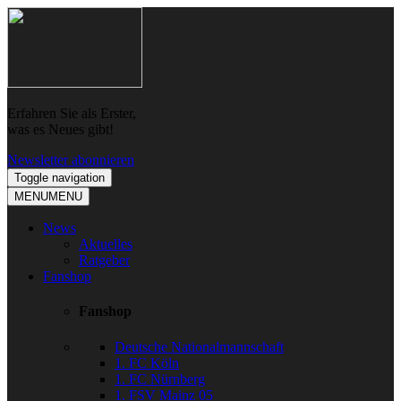
Skip
Skip
to
to
navigation
content
Erfahren Sie als Erster,
was es Neues gibt!
Newsletter abonnieren
Toggle navigation
MENU
MENU
News
Aktuelles
Ratgeber
Fanshop
Fanshop
Deutsche Nationalmannschaft
1. FC Köln
1. FC Nürnberg
1. FSV Mainz 05