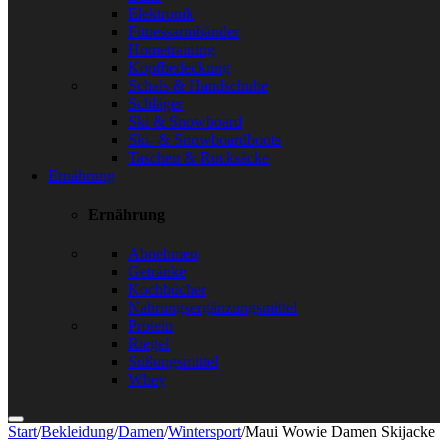
Elektronik
Fitnessarmbänder
Hometraining
Kopfbedeckung
Schals & Handschuhe
Schläger
Ski & Snowboard
Ski- & Snowboardboots
Taschen & Rucksäcke
Ernährung
Ernährung
Abnehmen
Getränke
Kochbücher
Nahrungsergänzungsmittel
Protein
Riegel
Süßungsmittel
Whey
Start
/
Bekleidung
/
Damen
/
Wintersport
/
Maui Wowie Damen Skijacke