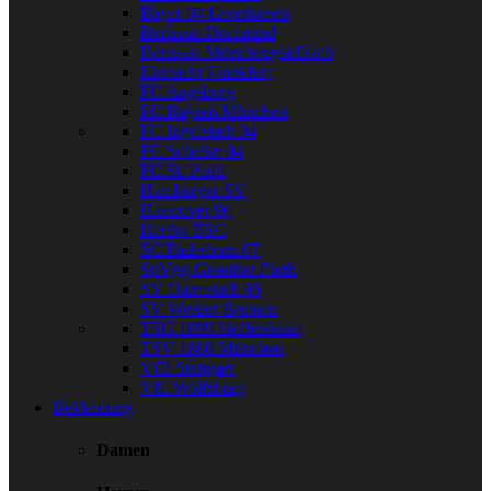
Bayer 04 Leverkusen
Borussia Dortmund
Borussia Mönchengladbach
Eintracht Frankfurt
FC Augsburg
FC Bayern München
FC Ingolstadt 04
FC Schalke 04
FC St. Pauli
Hamburger SV
Hannover 96
Hertha BSC
SC Paderborn 07
SpVgg Greuther Fürth
SV Darmstadt 98
SV Werder Bremen
TSG 1899 Hoffenheim
TSV 1860 München
VfB Stuttgart
VfL Wolfsburg
Bekleidung
Damen