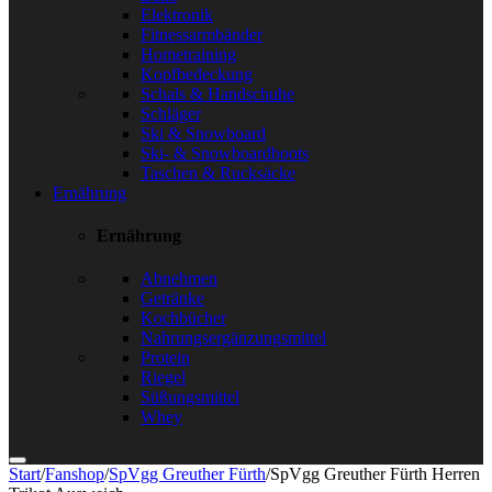
Elektronik
Fitnessarmbänder
Hometraining
Kopfbedeckung
Schals & Handschuhe
Schläger
Ski & Snowboard
Ski- & Snowboardboots
Taschen & Rucksäcke
Ernährung
Ernährung
Abnehmen
Getränke
Kochbücher
Nahrungsergänzungsmittel
Protein
Riegel
Süßungsmittel
Whey
Start
/
Fanshop
/
SpVgg Greuther Fürth
/
SpVgg Greuther Fürth Herren