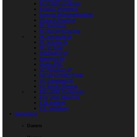
Bayer 04 Leverkusen
Borussia Dortmund
Borussia Mönchengladbach
Eintracht Frankfurt
FC Augsburg
FC Bayern München
FC Ingolstadt 04
FC Schalke 04
FC St. Pauli
Hamburger SV
Hannover 96
Hertha BSC
SC Paderborn 07
SpVgg Greuther Fürth
SV Darmstadt 98
SV Werder Bremen
TSG 1899 Hoffenheim
TSV 1860 München
VfB Stuttgart
VfL Wolfsburg
Bekleidung
Damen