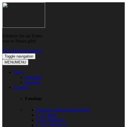
Skip
Skip
to
to
navigation
content
Erfahren Sie als Erster,
was es Neues gibt!
Newsletter abonnieren
Toggle navigation
MENU
MENU
News
Aktuelles
Ratgeber
Fanshop
Fanshop
Deutsche Nationalmannschaft
1. FC Köln
1. FC Nürnberg
1. FSV Mainz 05