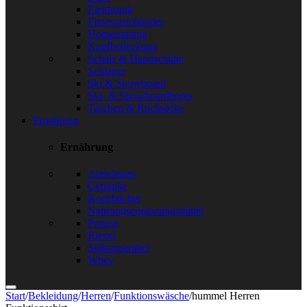
Elektronik
Fitnessarmbänder
Hometraining
Kopfbedeckung
Schals & Handschuhe
Schläger
Ski & Snowboard
Ski- & Snowboardboots
Taschen & Rucksäcke
Ernährung
Ernährung
Abnehmen
Getränke
Kochbücher
Nahrungsergänzungsmittel
Protein
Riegel
Süßungsmittel
Whey
Start
/
Bekleidung
/
Herren
/
Funktionswäsche
/
hummel Herren