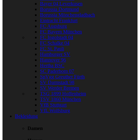
Bayer 04 Leverkusen
Borussia Dortmund
Borussia Mönchengladbach
Eintracht Frankfurt
FC Augsburg
FC Bayern München
FC Ingolstadt 04
FC Schalke 04
FC St. Pauli
Hamburger SV
Hannover 96
Hertha BSC
SC Paderborn 07
SpVgg Greuther Fürth
SV Darmstadt 98
SV Werder Bremen
TSG 1899 Hoffenheim
TSV 1860 München
VfB Stuttgart
VfL Wolfsburg
Bekleidung
Damen