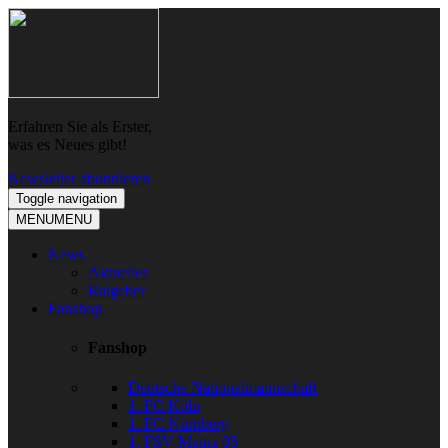
Skip
Skip
to
to
navigation
content
Erfahren Sie als Erster,
was es Neues gibt!
Newsletter abonnieren
Toggle navigation
MENU
MENU
News
Aktuelles
Ratgeber
Fanshop
Fanshop
Deutsche Nationalmannschaft
1. FC Köln
1. FC Nürnberg
1. FSV Mainz 05