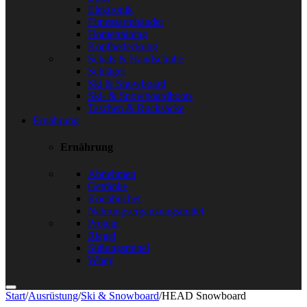
Elektronik
Fitnessarmbänder
Hometraining
Kopfbedeckung
Schals & Handschuhe
Schläger
Ski & Snowboard
Ski- & Snowboardboots
Taschen & Rucksäcke
Ernährung
Ernährung
Abnehmen
Getränke
Kochbücher
Nahrungsergänzungsmittel
Protein
Riegel
Süßungsmittel
Whey
Start
/
Ausrüstung
/
Ski & Snowboard
/
HEAD Snowboard