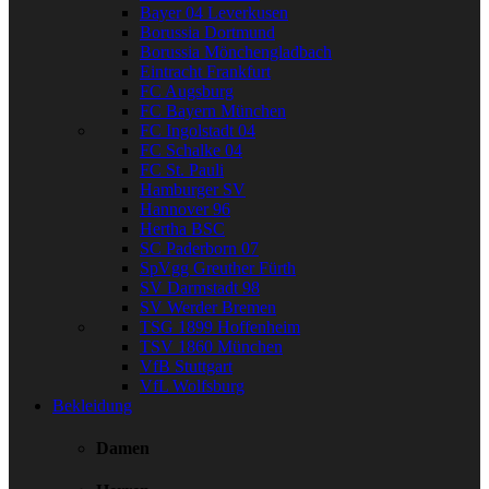
Bayer 04 Leverkusen
Borussia Dortmund
Borussia Mönchengladbach
Eintracht Frankfurt
FC Augsburg
FC Bayern München
FC Ingolstadt 04
FC Schalke 04
FC St. Pauli
Hamburger SV
Hannover 96
Hertha BSC
SC Paderborn 07
SpVgg Greuther Fürth
SV Darmstadt 98
SV Werder Bremen
TSG 1899 Hoffenheim
TSV 1860 München
VfB Stuttgart
VfL Wolfsburg
Bekleidung
Damen