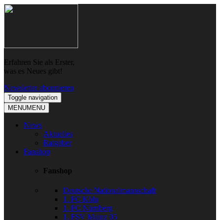
Skip
Skip
to
to
navigation
content
Erfahren Sie als Erster,
was es Neues gibt!
Newsletter abonnieren
Toggle navigation
MENU
MENU
News
Aktuelles
Ratgeber
Fanshop
Fanshop
Deutsche Nationalmannschaft
1. FC Köln
1. FC Nürnberg
1. FSV Mainz 05