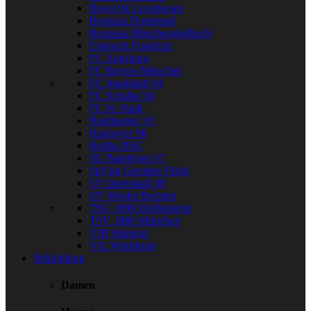
Bayer 04 Leverkusen
Borussia Dortmund
Borussia Mönchengladbach
Eintracht Frankfurt
FC Augsburg
FC Bayern München
FC Ingolstadt 04
FC Schalke 04
FC St. Pauli
Hamburger SV
Hannover 96
Hertha BSC
SC Paderborn 07
SpVgg Greuther Fürth
SV Darmstadt 98
SV Werder Bremen
TSG 1899 Hoffenheim
TSV 1860 München
VfB Stuttgart
VfL Wolfsburg
Bekleidung
Damen