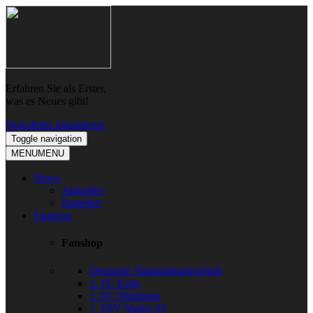
Skip
Skip
to
to
navigation
content
Erfahren Sie als Erster,
was es Neues gibt!
Newsletter abonnieren
Toggle navigation
MENU
MENU
News
Aktuelles
Ratgeber
Fanshop
Fanshop
Deutsche Nationalmannschaft
1. FC Köln
1. FC Nürnberg
1. FSV Mainz 05