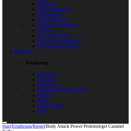
Elektronik
Fitnessarmbänder
Hometraining
Kopfbedeckung
Schals & Handschuhe
Schläger
Ski & Snowboard
Ski- & Snowboardboots
Taschen & Rucksäcke
Ernährung
Ernährung
Abnehmen
Getränke
Kochbücher
Nahrungsergänzungsmittel
Protein
Riegel
Süßungsmittel
Whey
Start
/
Ernährung
/
Riegel
/
Body Attack Power Proteinriegel Caramel