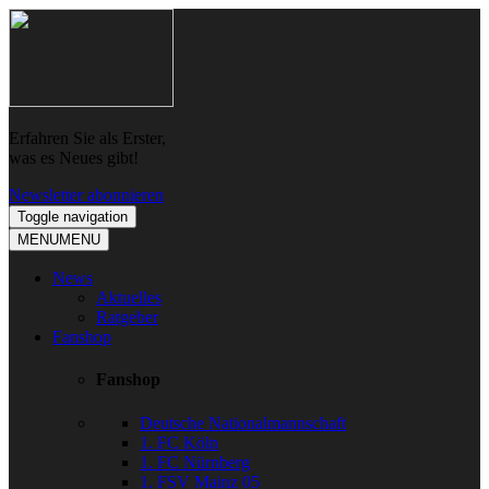
Skip
Skip
to
to
navigation
content
Erfahren Sie als Erster,
was es Neues gibt!
Newsletter abonnieren
Toggle navigation
MENU
MENU
News
Aktuelles
Ratgeber
Fanshop
Fanshop
Deutsche Nationalmannschaft
1. FC Köln
1. FC Nürnberg
1. FSV Mainz 05