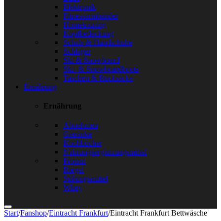
Elektronik
Fitnessarmbänder
Hometraining
Kopfbedeckung
Schals & Handschuhe
Schläger
Ski & Snowboard
Ski- & Snowboardboots
Taschen & Rucksäcke
Ernährung
Ernährung
Abnehmen
Getränke
Kochbücher
Nahrungsergänzungsmittel
Protein
Riegel
Süßungsmittel
Whey
Start
/
Fanshop
/
Eintracht Frankfurt
/
Eintracht Frankfurt Bettwäsche