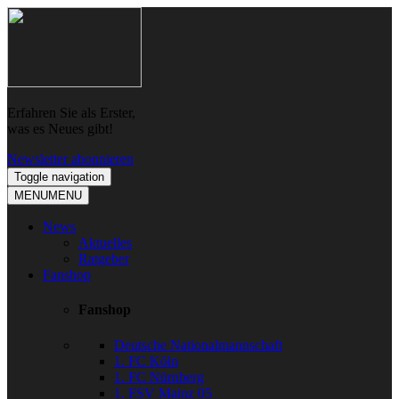
Skip
Skip
to
to
navigation
content
Erfahren Sie als Erster,
was es Neues gibt!
Newsletter abonnieren
Toggle navigation
MENU
MENU
News
Aktuelles
Ratgeber
Fanshop
Fanshop
Deutsche Nationalmannschaft
1. FC Köln
1. FC Nürnberg
1. FSV Mainz 05