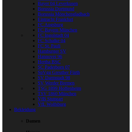
Bayer 04 Leverkusen
Borussia Dortmund
Borussia Mönchengladbach
Eintracht Frankfurt
FC Augsburg
FC Bayern München
FC Ingolstadt 04
FC Schalke 04
FC St. Pauli
Hamburger SV
Hannover 96
Hertha BSC
SC Paderborn 07
SpVgg Greuther Fürth
SV Darmstadt 98
SV Werder Bremen
TSG 1899 Hoffenheim
TSV 1860 München
VfB Stuttgart
VfL Wolfsburg
Bekleidung
Damen