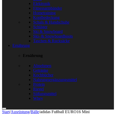
Elektronik
Fitnessarmbänder
Hometraining
Kopfbedeckung
Schals & Handschuhe
Schläger
Ski & Snowboard
Ski- & Snowboardboots
Taschen & Rucksäcke
Ernährung
Ernährung
Abnehmen
Getränke
Kochbücher
Nahrungsergänzungsmittel
Protein
Riegel
Süßungsmittel
Whey
Start
/
Ausrüstung
/
Bälle
/
adidas Fußball EURO16 Mini