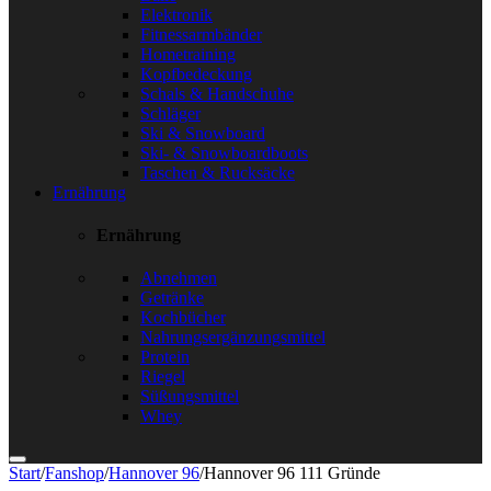
Elektronik
Fitnessarmbänder
Hometraining
Kopfbedeckung
Schals & Handschuhe
Schläger
Ski & Snowboard
Ski- & Snowboardboots
Taschen & Rucksäcke
Ernährung
Ernährung
Abnehmen
Getränke
Kochbücher
Nahrungsergänzungsmittel
Protein
Riegel
Süßungsmittel
Whey
Start
/
Fanshop
/
Hannover 96
/
Hannover 96 111 Gründe