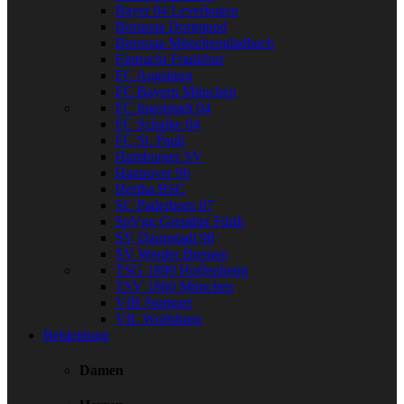
Bayer 04 Leverkusen
Borussia Dortmund
Borussia Mönchengladbach
Eintracht Frankfurt
FC Augsburg
FC Bayern München
FC Ingolstadt 04
FC Schalke 04
FC St. Pauli
Hamburger SV
Hannover 96
Hertha BSC
SC Paderborn 07
SpVgg Greuther Fürth
SV Darmstadt 98
SV Werder Bremen
TSG 1899 Hoffenheim
TSV 1860 München
VfB Stuttgart
VfL Wolfsburg
Bekleidung
Damen