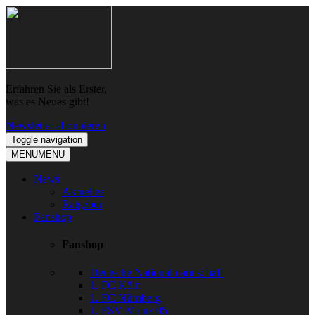
Skip
Skip
to
to
navigation
content
Erfahren Sie als Erster,
was es Neues gibt!
Newsletter abonnieren
Toggle navigation
MENU
MENU
News
Aktuelles
Ratgeber
Fanshop
Fanshop
Deutsche Nationalmannschaft
1. FC Köln
1. FC Nürnberg
1. FSV Mainz 05