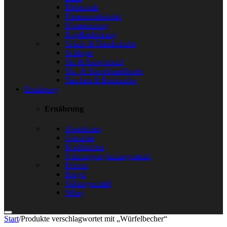
Elektronik
Fitnessarmbänder
Hometraining
Kopfbedeckung
Schals & Handschuhe
Schläger
Ski & Snowboard
Ski- & Snowboardboots
Taschen & Rucksäcke
Ernährung
Ernährung
Abnehmen
Getränke
Kochbücher
Nahrungsergänzungsmittel
Protein
Riegel
Süßungsmittel
Whey
Start
/
Produkte verschlagwortet mit „Würfelbecher“