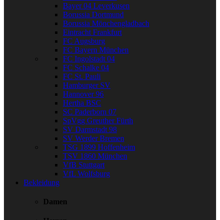
Bayer 04 Leverkusen
Borussia Dortmund
Borussia Mönchengladbach
Eintracht Frankfurt
FC Augsburg
FC Bayern München
FC Ingolstadt 04
FC Schalke 04
FC St. Pauli
Hamburger SV
Hannover 96
Hertha BSC
SC Paderborn 07
SpVgg Greuther Fürth
SV Darmstadt 98
SV Werder Bremen
TSG 1899 Hoffenheim
TSV 1860 München
VfB Stuttgart
VfL Wolfsburg
Bekleidung
Damen