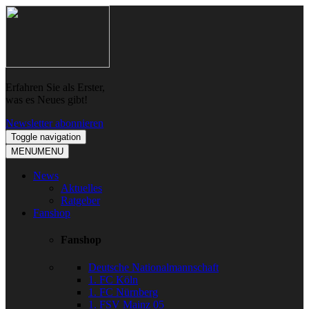
Skip
Skip
to
to
navigation
content
Erfahren Sie als Erster,
was es Neues gibt!
Newsletter abonnieren
Toggle navigation
MENU
MENU
News
Aktuelles
Ratgeber
Fanshop
Fanshop
Deutsche Nationalmannschaft
1. FC Köln
1. FC Nürnberg
1. FSV Mainz 05