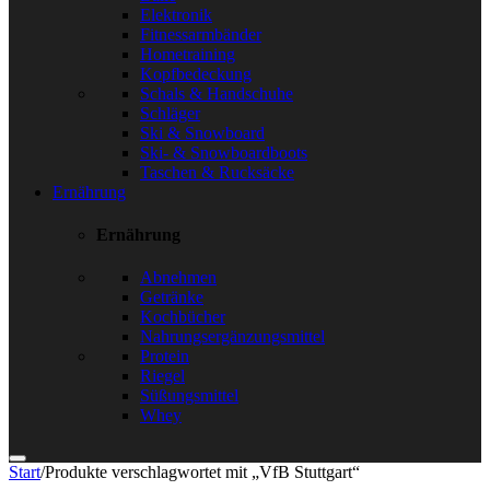
Elektronik
Fitnessarmbänder
Hometraining
Kopfbedeckung
Schals & Handschuhe
Schläger
Ski & Snowboard
Ski- & Snowboardboots
Taschen & Rucksäcke
Ernährung
Ernährung
Abnehmen
Getränke
Kochbücher
Nahrungsergänzungsmittel
Protein
Riegel
Süßungsmittel
Whey
Start
/
Produkte verschlagwortet mit „VfB Stuttgart“