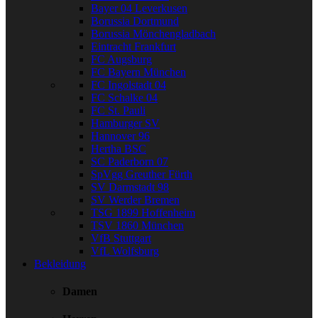
Bayer 04 Leverkusen
Borussia Dortmund
Borussia Mönchengladbach
Eintracht Frankfurt
FC Augsburg
FC Bayern München
FC Ingolstadt 04
FC Schalke 04
FC St. Pauli
Hamburger SV
Hannover 96
Hertha BSC
SC Paderborn 07
SpVgg Greuther Fürth
SV Darmstadt 98
SV Werder Bremen
TSG 1899 Hoffenheim
TSV 1860 München
VfB Stuttgart
VfL Wolfsburg
Bekleidung
Damen