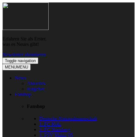
Skip
Skip
to
to
navigation
content
Erfahren Sie als Erster,
was es Neues gibt!
Newsletter abonnieren
Toggle navigation
MENU
MENU
News
Aktuelles
Ratgeber
Fanshop
Fanshop
Deutsche Nationalmannschaft
1. FC Köln
1. FC Nürnberg
1. FSV Mainz 05