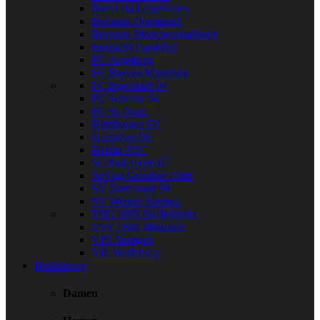
Bayer 04 Leverkusen
Borussia Dortmund
Borussia Mönchengladbach
Eintracht Frankfurt
FC Augsburg
FC Bayern München
FC Ingolstadt 04
FC Schalke 04
FC St. Pauli
Hamburger SV
Hannover 96
Hertha BSC
SC Paderborn 07
SpVgg Greuther Fürth
SV Darmstadt 98
SV Werder Bremen
TSG 1899 Hoffenheim
TSV 1860 München
VfB Stuttgart
VfL Wolfsburg
Bekleidung
Damen