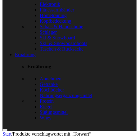
Elektronik
Fitnessarmbänder
Hometraining
Kopfbedeckung
Schals & Handschuhe
Schläger
Ski & Snowboard
Ski- & Snowboardboots
Taschen & Rucksäcke
Ernährung
Ernährung
Abnehmen
Getränke
Kochbücher
Nahrungsergänzungsmittel
Protein
Riegel
Süßungsmittel
Whey
Start
/
Produkte verschlagwortet mit „Torwart“