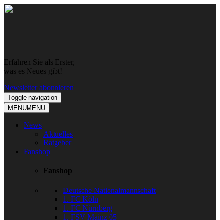
Skip
Skip
to
to
navigation
content
Erfahren Sie als Erster,
was es Neues gibt!
Newsletter abonnieren
Toggle navigation
MENU
MENU
News
Aktuelles
Ratgeber
Fanshop
Fanshop
Deutsche Nationalmannschaft
1. FC Köln
1. FC Nürnberg
1. FSV Mainz 05