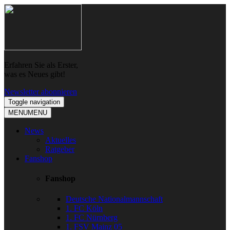
Skip
Skip
to
to
navigation
content
Erfahren Sie als Erster,
was es Neues gibt!
Newsletter abonnieren
Toggle navigation
MENU
MENU
News
Aktuelles
Ratgeber
Fanshop
Fanshop
Deutsche Nationalmannschaft
1. FC Köln
1. FC Nürnberg
1. FSV Mainz 05