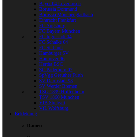
Bayer 04 Leverkusen
Borussia Dortmund
Borussia Mönchengladbach
Eintracht Frankfurt
FC Augsburg
FC Bayern München
FC Ingolstadt 04
FC Schalke 04
FC St. Pauli
Hamburger SV
Hannover 96
Hertha BSC
SC Paderborn 07
SpVgg Greuther Fürth
SV Darmstadt 98
SV Werder Bremen
TSG 1899 Hoffenheim
TSV 1860 München
VfB Stuttgart
VfL Wolfsburg
Bekleidung
Damen