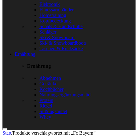
Elektronik
Fitnessarmbänder
Hometraining
Kopfbedeckung
Schals & Handschuhe
Schläger
Ski & Snowboard
Ski- & Snowboardboots
Taschen & Rucksäcke
Ernährung
Ernährung
Abnehmen
Getränke
Kochbücher
Nahrungsergänzungsmittel
Protein
Riegel
Süßungsmittel
Whey
Start
/
Produkte verschlagwortet mit „Fc Bayern“