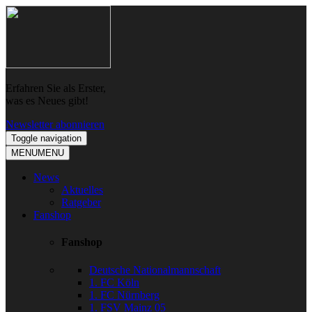
Skip
Skip
to
to
navigation
content
Erfahren Sie als Erster,
was es Neues gibt!
Newsletter abonnieren
Toggle navigation
MENU
MENU
News
Aktuelles
Ratgeber
Fanshop
Fanshop
Deutsche Nationalmannschaft
1. FC Köln
1. FC Nürnberg
1. FSV Mainz 05