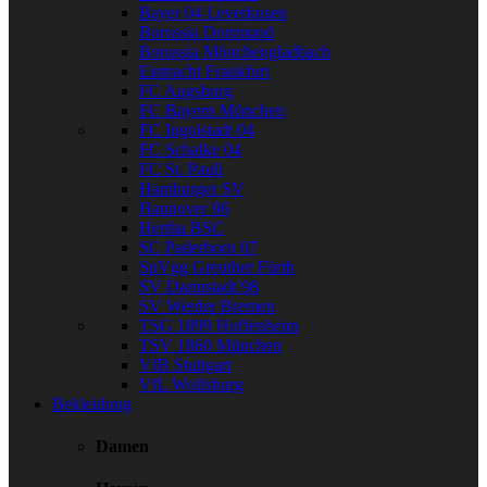
Bayer 04 Leverkusen
Borussia Dortmund
Borussia Mönchengladbach
Eintracht Frankfurt
FC Augsburg
FC Bayern München
FC Ingolstadt 04
FC Schalke 04
FC St. Pauli
Hamburger SV
Hannover 96
Hertha BSC
SC Paderborn 07
SpVgg Greuther Fürth
SV Darmstadt 98
SV Werder Bremen
TSG 1899 Hoffenheim
TSV 1860 München
VfB Stuttgart
VfL Wolfsburg
Bekleidung
Damen