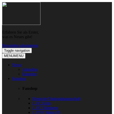
Skip
Skip
to
to
navigation
content
Erfahren Sie als Erster,
was es Neues gibt!
Newsletter abonnieren
Toggle navigation
MENU
MENU
News
Aktuelles
Ratgeber
Fanshop
Fanshop
Deutsche Nationalmannschaft
1. FC Köln
1. FC Nürnberg
1. FSV Mainz 05