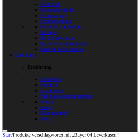
Elektronik
Fitnessarmbänder
Hometraining
Kopfbedeckung
Schals & Handschuhe
Schläger
Ski & Snowboard
Ski- & Snowboardboots
Taschen & Rucksäcke
Ernährung
Ernährung
Abnehmen
Getränke
Kochbücher
Nahrungsergänzungsmittel
Protein
Riegel
Süßungsmittel
Whey
Start
/
Produkte verschlagwortet mit „Bayer 04 Leverkusen“