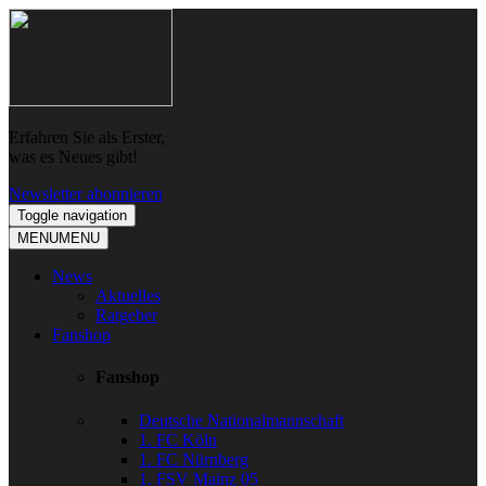
Skip
Skip
to
to
navigation
content
Erfahren Sie als Erster,
was es Neues gibt!
Newsletter abonnieren
Toggle navigation
MENU
MENU
News
Aktuelles
Ratgeber
Fanshop
Fanshop
Deutsche Nationalmannschaft
1. FC Köln
1. FC Nürnberg
1. FSV Mainz 05