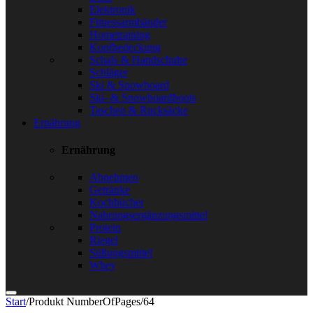
Elektronik
Fitnessarmbänder
Hometraining
Kopfbedeckung
Schals & Handschuhe
Schläger
Ski & Snowboard
Ski- & Snowboardboots
Taschen & Rucksäcke
Ernährung
Ernährung
Abnehmen
Getränke
Kochbücher
Nahrungsergänzungsmittel
Protein
Riegel
Süßungsmittel
Whey
Start
/
Produkt NumberOfPages
/
64