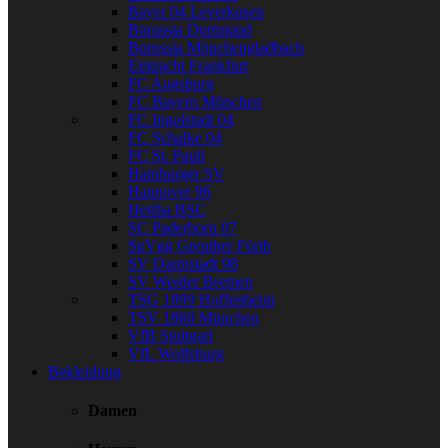
Bayer 04 Leverkusen
Borussia Dortmund
Borussia Mönchengladbach
Eintracht Frankfurt
FC Augsburg
FC Bayern München
FC Ingolstadt 04
FC Schalke 04
FC St. Pauli
Hamburger SV
Hannover 96
Hertha BSC
SC Paderborn 07
SpVgg Greuther Fürth
SV Darmstadt 98
SV Werder Bremen
TSG 1899 Hoffenheim
TSV 1860 München
VfB Stuttgart
VfL Wolfsburg
Bekleidung
Damen