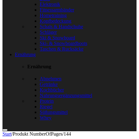
Elektronik
Fitnessarmbänder
Hometraining
Kopfbedeckung
Schals & Handschuhe
Schläger
Ski & Snowboard
Ski- & Snowboardboots
Taschen & Rucksäcke
Ernährung
Ernährung
Abnehmen
Getränke
Kochbücher
Nahrungsergänzungsmittel
Protein
Riegel
Süßungsmittel
Whey
Start
/
Produkt NumberOfPages
/
144