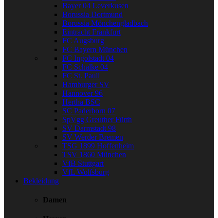
Bayer 04 Leverkusen
Borussia Dortmund
Borussia Mönchengladbach
Eintracht Frankfurt
FC Augsburg
FC Bayern München
FC Ingolstadt 04
FC Schalke 04
FC St. Pauli
Hamburger SV
Hannover 96
Hertha BSC
SC Paderborn 07
SpVgg Greuther Fürth
SV Darmstadt 98
SV Werder Bremen
TSG 1899 Hoffenheim
TSV 1860 München
VfB Stuttgart
VfL Wolfsburg
Bekleidung
Damen