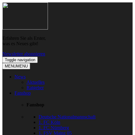
Skip
Skip
to
to
navigation
content
Erfahren Sie als Erster,
was es Neues gibt!
Newsletter abonnieren
Toggle navigation
MENU
MENU
News
Aktuelles
Ratgeber
Fanshop
Fanshop
Deutsche Nationalmannschaft
1. FC Köln
1. FC Nürnberg
1. FSV Mainz 05