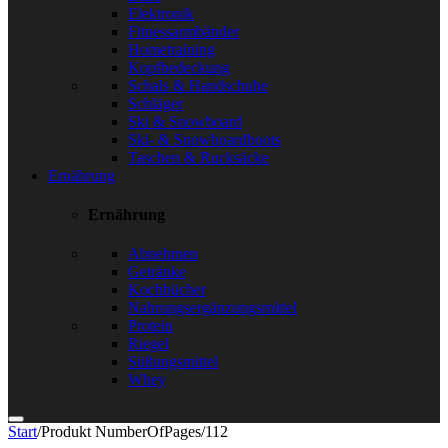
Elektronik
Fitnessarmbänder
Hometraining
Kopfbedeckung
Schals & Handschuhe
Schläger
Ski & Snowboard
Ski- & Snowboardboots
Taschen & Rucksäcke
Ernährung
Ernährung
Abnehmen
Getränke
Kochbücher
Nahrungsergänzungsmittel
Protein
Riegel
Süßungsmittel
Whey
Start
/
Produkt NumberOfPages
/
112