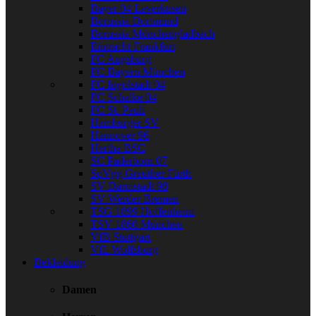
Bayer 04 Leverkusen
Borussia Dortmund
Borussia Mönchengladbach
Eintracht Frankfurt
FC Augsburg
FC Bayern München
FC Ingolstadt 04
FC Schalke 04
FC St. Pauli
Hamburger SV
Hannover 96
Hertha BSC
SC Paderborn 07
SpVgg Greuther Fürth
SV Darmstadt 98
SV Werder Bremen
TSG 1899 Hoffenheim
TSV 1860 München
VfB Stuttgart
VfL Wolfsburg
Bekleidung
Damen