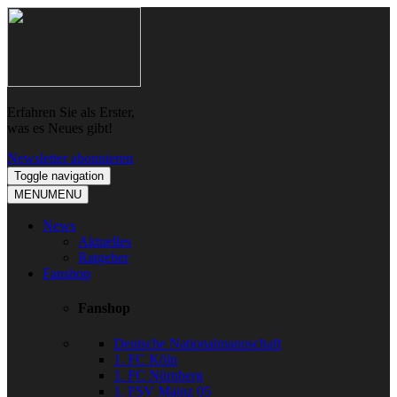
Skip
Skip
to
to
navigation
content
Erfahren Sie als Erster,
was es Neues gibt!
Newsletter abonnieren
Toggle navigation
MENU
MENU
News
Aktuelles
Ratgeber
Fanshop
Fanshop
Deutsche Nationalmannschaft
1. FC Köln
1. FC Nürnberg
1. FSV Mainz 05