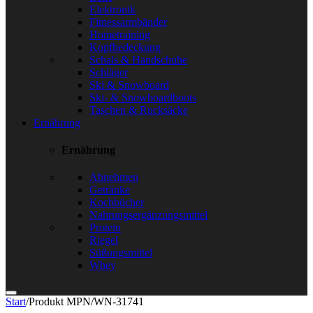
Elektronik
Fitnessarmbänder
Hometraining
Kopfbedeckung
Schals & Handschuhe
Schläger
Ski & Snowboard
Ski- & Snowboardboots
Taschen & Rucksäcke
Ernährung
Ernährung
Abnehmen
Getränke
Kochbücher
Nahrungsergänzungsmittel
Protein
Riegel
Süßungsmittel
Whey
Start
/
Produkt MPN
/
WN-31741