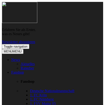
Skip
Skip
to
to
navigation
content
Erfahren Sie als Erster,
was es Neues gibt!
Newsletter abonnieren
Toggle navigation
MENU
MENU
News
Aktuelles
Ratgeber
Fanshop
Fanshop
Deutsche Nationalmannschaft
1. FC Köln
1. FC Nürnberg
1. FSV Mainz 05