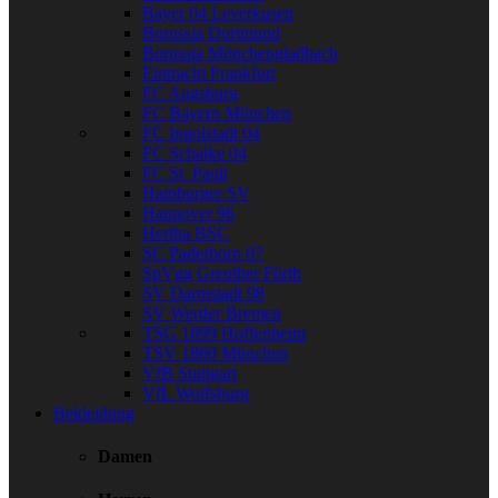
Bayer 04 Leverkusen
Borussia Dortmund
Borussia Mönchengladbach
Eintracht Frankfurt
FC Augsburg
FC Bayern München
FC Ingolstadt 04
FC Schalke 04
FC St. Pauli
Hamburger SV
Hannover 96
Hertha BSC
SC Paderborn 07
SpVgg Greuther Fürth
SV Darmstadt 98
SV Werder Bremen
TSG 1899 Hoffenheim
TSV 1860 München
VfB Stuttgart
VfL Wolfsburg
Bekleidung
Damen