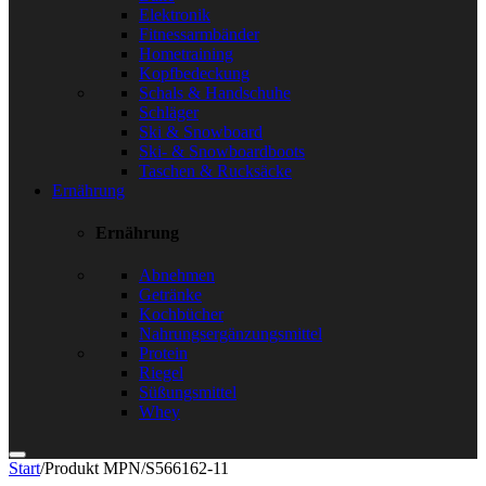
Elektronik
Fitnessarmbänder
Hometraining
Kopfbedeckung
Schals & Handschuhe
Schläger
Ski & Snowboard
Ski- & Snowboardboots
Taschen & Rucksäcke
Ernährung
Ernährung
Abnehmen
Getränke
Kochbücher
Nahrungsergänzungsmittel
Protein
Riegel
Süßungsmittel
Whey
Start
/
Produkt MPN
/
S566162-11