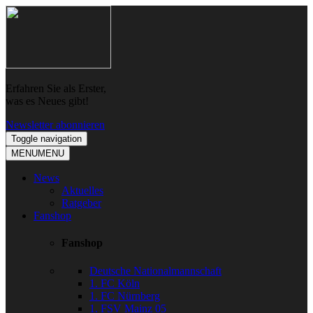
Skip
Skip
to
to
navigation
content
Erfahren Sie als Erster,
was es Neues gibt!
Newsletter abonnieren
Toggle navigation
MENU
MENU
News
Aktuelles
Ratgeber
Fanshop
Fanshop
Deutsche Nationalmannschaft
1. FC Köln
1. FC Nürnberg
1. FSV Mainz 05