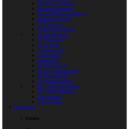
Bayer 04 Leverkusen
Borussia Dortmund
Borussia Mönchengladbach
Eintracht Frankfurt
FC Augsburg
FC Bayern München
FC Ingolstadt 04
FC Schalke 04
FC St. Pauli
Hamburger SV
Hannover 96
Hertha BSC
SC Paderborn 07
SpVgg Greuther Fürth
SV Darmstadt 98
SV Werder Bremen
TSG 1899 Hoffenheim
TSV 1860 München
VfB Stuttgart
VfL Wolfsburg
Bekleidung
Damen