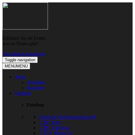
Skip
Skip
to
to
navigation
content
Erfahren Sie als Erster,
was es Neues gibt!
Newsletter abonnieren
Toggle navigation
MENU
MENU
News
Aktuelles
Ratgeber
Fanshop
Fanshop
Deutsche Nationalmannschaft
1. FC Köln
1. FC Nürnberg
1. FSV Mainz 05