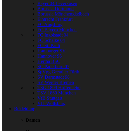
Bayer 04 Leverkusen
Borussia Dortmund
Borussia Mönchengladbach
Eintracht Frankfurt
FC Augsburg
FC Bayern München
FC Ingolstadt 04
FC Schalke 04
FC St. Pauli
Hamburger SV
Hannover 96
Hertha BSC
SC Paderborn 07
SpVgg Greuther Fürth
SV Darmstadt 98
SV Werder Bremen
TSG 1899 Hoffenheim
TSV 1860 München
VfB Stuttgart
VfL Wolfsburg
Bekleidung
Damen