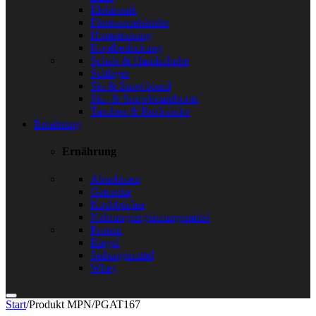
Elektronik
Fitnessarmbänder
Hometraining
Kopfbedeckung
Schals & Handschuhe
Schläger
Ski & Snowboard
Ski- & Snowboardboots
Taschen & Rucksäcke
Ernährung
Ernährung
Abnehmen
Getränke
Kochbücher
Nahrungsergänzungsmittel
Protein
Riegel
Süßungsmittel
Whey
Start
/
Produkt MPN
/
PGAT167