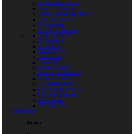
Bayer 04 Leverkusen
Borussia Dortmund
Borussia Mönchengladbach
Eintracht Frankfurt
FC Augsburg
FC Bayern München
FC Ingolstadt 04
FC Schalke 04
FC St. Pauli
Hamburger SV
Hannover 96
Hertha BSC
SC Paderborn 07
SpVgg Greuther Fürth
SV Darmstadt 98
SV Werder Bremen
TSG 1899 Hoffenheim
TSV 1860 München
VfB Stuttgart
VfL Wolfsburg
Bekleidung
Damen