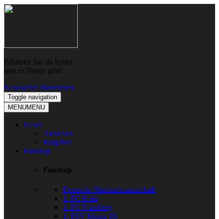
Skip
Skip
to
to
navigation
content
Erfahren Sie als Erster,
was es Neues gibt!
Newsletter abonnieren
Toggle navigation
MENU
MENU
News
Aktuelles
Ratgeber
Fanshop
Fanshop
Deutsche Nationalmannschaft
1. FC Köln
1. FC Nürnberg
1. FSV Mainz 05