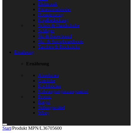
Elektronik
Fitnessarmbänder
Hometraining
Kopfbedeckung
Schals & Handschuhe
Schläger
Ski & Snowboard
Ski- & Snowboardboots
Taschen & Rucksäcke
Ernährung
Ernährung
Abnehmen
Getränke
Kochbücher
Nahrungsergänzungsmittel
Protein
Riegel
Süßungsmittel
Whey
Start
/
Produkt MPN
/
L36705600