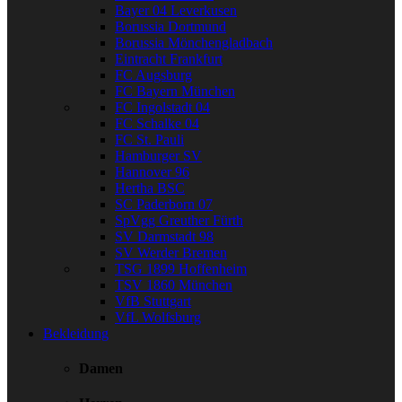
Bayer 04 Leverkusen
Borussia Dortmund
Borussia Mönchengladbach
Eintracht Frankfurt
FC Augsburg
FC Bayern München
FC Ingolstadt 04
FC Schalke 04
FC St. Pauli
Hamburger SV
Hannover 96
Hertha BSC
SC Paderborn 07
SpVgg Greuther Fürth
SV Darmstadt 98
SV Werder Bremen
TSG 1899 Hoffenheim
TSV 1860 München
VfB Stuttgart
VfL Wolfsburg
Bekleidung
Damen