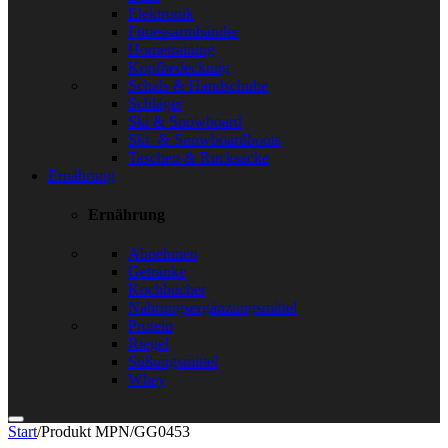
Elektronik
Fitnessarmbänder
Hometraining
Kopfbedeckung
Schals & Handschuhe
Schläger
Ski & Snowboard
Ski- & Snowboardboots
Taschen & Rucksäcke
Ernährung
Ernährung
Abnehmen
Getränke
Kochbücher
Nahrungsergänzungsmittel
Protein
Riegel
Süßungsmittel
Whey
Start
/
Produkt MPN
/
GG0453