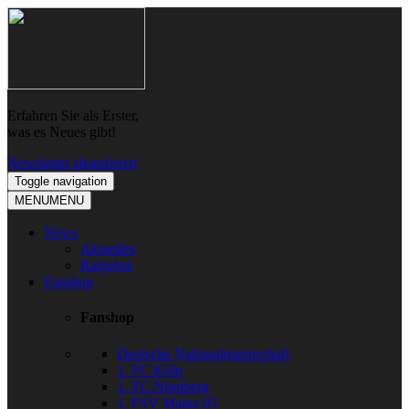
Skip
Skip
to
to
navigation
content
Erfahren Sie als Erster,
was es Neues gibt!
Newsletter abonnieren
Toggle navigation
MENU
MENU
News
Aktuelles
Ratgeber
Fanshop
Fanshop
Deutsche Nationalmannschaft
1. FC Köln
1. FC Nürnberg
1. FSV Mainz 05