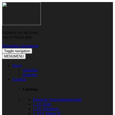
Skip
Skip
to
to
navigation
content
Erfahren Sie als Erster,
was es Neues gibt!
Newsletter abonnieren
Toggle navigation
MENU
MENU
News
Aktuelles
Ratgeber
Fanshop
Fanshop
Deutsche Nationalmannschaft
1. FC Köln
1. FC Nürnberg
1. FSV Mainz 05