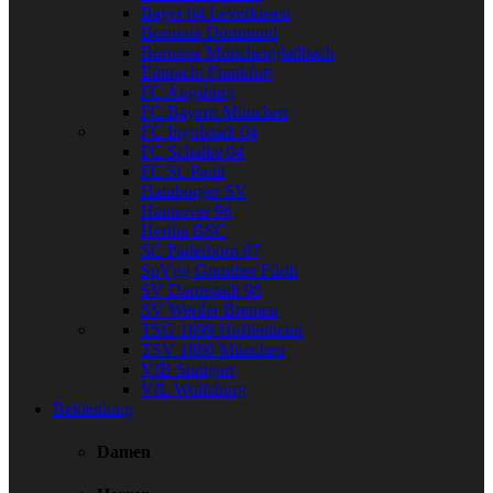
Bayer 04 Leverkusen
Borussia Dortmund
Borussia Mönchengladbach
Eintracht Frankfurt
FC Augsburg
FC Bayern München
FC Ingolstadt 04
FC Schalke 04
FC St. Pauli
Hamburger SV
Hannover 96
Hertha BSC
SC Paderborn 07
SpVgg Greuther Fürth
SV Darmstadt 98
SV Werder Bremen
TSG 1899 Hoffenheim
TSV 1860 München
VfB Stuttgart
VfL Wolfsburg
Bekleidung
Damen