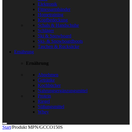
Elektronik
Fitnessarmbänder
Hometraining
Kopfbedeckung
Schals & Handschuhe
Schläger
Ski & Snowboard
Ski- & Snowboardboots
Taschen & Rucksäcke
Ernährung
Ernährung
Abnehmen
Getränke
Kochbücher
Nahrungsergänzungsmittel
Protein
Riegel
Süßungsmittel
Whey
Start
/
Produkt MPN
/
GCCO150S