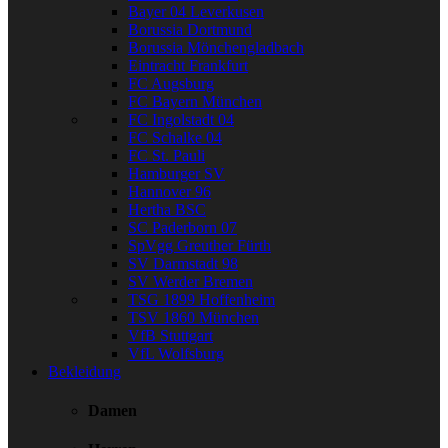
Bayer 04 Leverkusen
Borussia Dortmund
Borussia Mönchengladbach
Eintracht Frankfurt
FC Augsburg
FC Bayern München
FC Ingolstadt 04
FC Schalke 04
FC St. Pauli
Hamburger SV
Hannover 96
Hertha BSC
SC Paderborn 07
SpVgg Greuther Fürth
SV Darmstadt 98
SV Werder Bremen
TSG 1899 Hoffenheim
TSV 1860 München
VfB Stuttgart
VfL Wolfsburg
Bekleidung
Damen