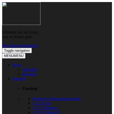
Skip
Skip
to
to
navigation
content
Erfahren Sie als Erster,
was es Neues gibt!
Newsletter abonnieren
Toggle navigation
MENU
MENU
News
Aktuelles
Ratgeber
Fanshop
Fanshop
Deutsche Nationalmannschaft
1. FC Köln
1. FC Nürnberg
1. FSV Mainz 05