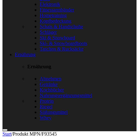
Elektronik
Fitnessarmbänder
Hometraining
Kopfbedeckung
Schals & Handschuhe
Schläger
Ski & Snowboard
Ski- & Snowboardboots
Taschen & Rucksäcke
Ernährung
Ernährung
Abnehmen
Getränke
Kochbücher
Nahrungsergänzungsmittel
Protein
Riegel
Süßungsmittel
Whey
Start
/
Produkt MPN
/
F93545