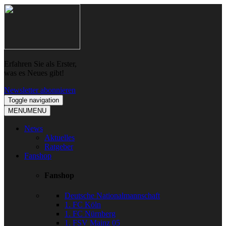
Skip
Skip
to
to
navigation
content
Erfahren Sie als Erster,
was es Neues gibt!
Newsletter abonnieren
Toggle navigation
MENU
MENU
News
Aktuelles
Ratgeber
Fanshop
Fanshop
Deutsche Nationalmannschaft
1. FC Köln
1. FC Nürnberg
1. FSV Mainz 05