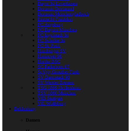
Bayer 04 Leverkusen
Borussia Dortmund
Borussia Mönchengladbach
Eintracht Frankfurt
FC Augsburg
FC Bayern München
FC Ingolstadt 04
FC Schalke 04
FC St. Pauli
Hamburger SV
Hannover 96
Hertha BSC
SC Paderborn 07
SpVgg Greuther Fürth
SV Darmstadt 98
SV Werder Bremen
TSG 1899 Hoffenheim
TSV 1860 München
VfB Stuttgart
VfL Wolfsburg
Bekleidung
Damen