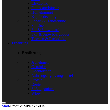
Elektronik
Fitnessarmbänder
Hometraining
Kopfbedeckung
Schals & Handschuhe
Schläger
Ski & Snowboard
Ski- & Snowboardboots
Taschen & Rucksäcke
Ernährung
Ernährung
Abnehmen
Getränke
Kochbücher
Nahrungsergänzungsmittel
Protein
Riegel
Süßungsmittel
Whey
Start
/
Produkt MPN
/
575004