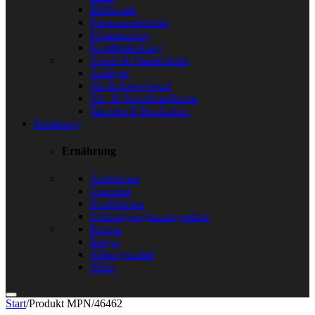
Elektronik
Fitnessarmbänder
Hometraining
Kopfbedeckung
Schals & Handschuhe
Schläger
Ski & Snowboard
Ski- & Snowboardboots
Taschen & Rucksäcke
Ernährung
Ernährung
Abnehmen
Getränke
Kochbücher
Nahrungsergänzungsmittel
Protein
Riegel
Süßungsmittel
Whey
Start
/
Produkt MPN
/
46462