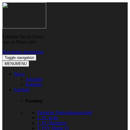
Skip
Skip
to
to
navigation
content
Erfahren Sie als Erster,
was es Neues gibt!
Newsletter abonnieren
Toggle navigation
MENU
MENU
News
Aktuelles
Ratgeber
Fanshop
Fanshop
Deutsche Nationalmannschaft
1. FC Köln
1. FC Nürnberg
1. FSV Mainz 05