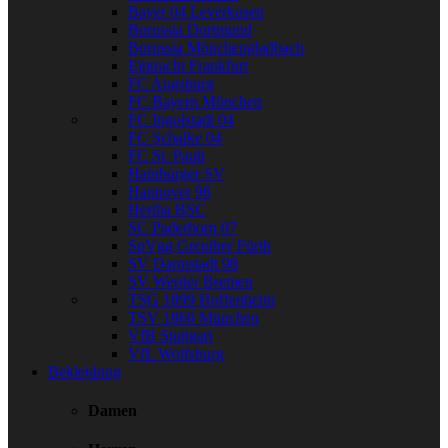
Bayer 04 Leverkusen
Borussia Dortmund
Borussia Mönchengladbach
Eintracht Frankfurt
FC Augsburg
FC Bayern München
FC Ingolstadt 04
FC Schalke 04
FC St. Pauli
Hamburger SV
Hannover 96
Hertha BSC
SC Paderborn 07
SpVgg Greuther Fürth
SV Darmstadt 98
SV Werder Bremen
TSG 1899 Hoffenheim
TSV 1860 München
VfB Stuttgart
VfL Wolfsburg
Bekleidung
Damen