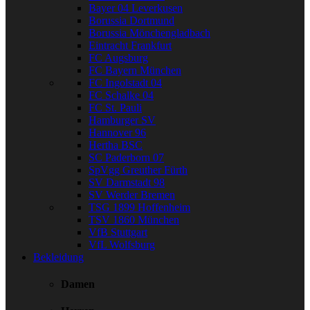
Bayer 04 Leverkusen
Borussia Dortmund
Borussia Mönchengladbach
Eintracht Frankfurt
FC Augsburg
FC Bayern München
FC Ingolstadt 04
FC Schalke 04
FC St. Pauli
Hamburger SV
Hannover 96
Hertha BSC
SC Paderborn 07
SpVgg Greuther Fürth
SV Darmstadt 98
SV Werder Bremen
TSG 1899 Hoffenheim
TSV 1860 München
VfB Stuttgart
VfL Wolfsburg
Bekleidung
Damen