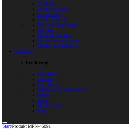
Elektronik
Fitnessarmbänder
Hometraining
Kopfbedeckung
Schals & Handschuhe
Schläger
Ski & Snowboard
Ski- & Snowboardboots
Taschen & Rucksäcke
Ernährung
Ernährung
Abnehmen
Getränke
Kochbücher
Nahrungsergänzungsmittel
Protein
Riegel
Süßungsmittel
Whey
Start
/
Produkt MPN
/
46091