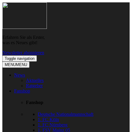
Skip
Skip
to
to
navigation
content
Erfahren Sie als Erster,
was es Neues gibt!
Newsletter abonnieren
Toggle navigation
MENU
MENU
News
Aktuelles
Ratgeber
Fanshop
Fanshop
Deutsche Nationalmannschaft
1. FC Köln
1. FC Nürnberg
1. FSV Mainz 05