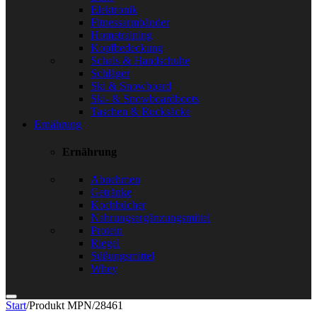
Elektronik
Fitnessarmbänder
Hometraining
Kopfbedeckung
Schals & Handschuhe
Schläger
Ski & Snowboard
Ski- & Snowboardboots
Taschen & Rucksäcke
Ernährung
Ernährung
Abnehmen
Getränke
Kochbücher
Nahrungsergänzungsmittel
Protein
Riegel
Süßungsmittel
Whey
Start
/
Produkt MPN
/
28461