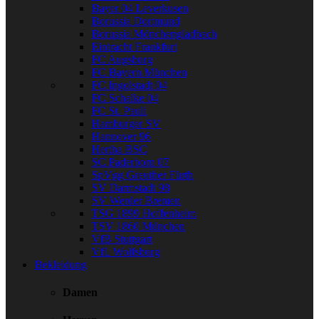
Bayer 04 Leverkusen
Borussia Dortmund
Borussia Mönchengladbach
Eintracht Frankfurt
FC Augsburg
FC Bayern München
FC Ingolstadt 04
FC Schalke 04
FC St. Pauli
Hamburger SV
Hannover 96
Hertha BSC
SC Paderborn 07
SpVgg Greuther Fürth
SV Darmstadt 98
SV Werder Bremen
TSG 1899 Hoffenheim
TSV 1860 München
VfB Stuttgart
VfL Wolfsburg
Bekleidung
Damen