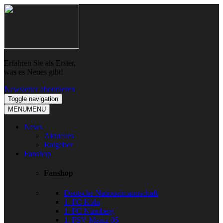
Skip
Skip
to
to
navigation
content
Erfahren Sie als Erster,
was es Neues gibt!
Newsletter abonnieren
Toggle navigation
MENU
MENU
News
Aktuelles
Ratgeber
Fanshop
Fanshop
Deutsche Nationalmannschaft
1. FC Köln
1. FC Nürnberg
1. FSV Mainz 05