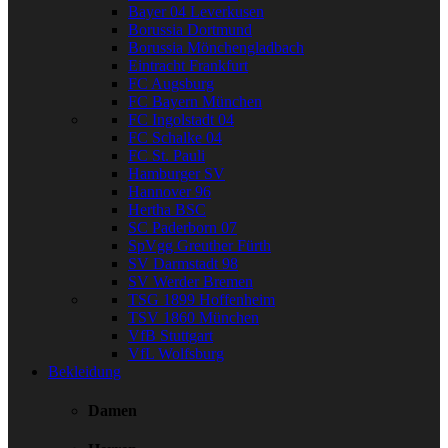
Bayer 04 Leverkusen
Borussia Dortmund
Borussia Mönchengladbach
Eintracht Frankfurt
FC Augsburg
FC Bayern München
FC Ingolstadt 04
FC Schalke 04
FC St. Pauli
Hamburger SV
Hannover 96
Hertha BSC
SC Paderborn 07
SpVgg Greuther Fürth
SV Darmstadt 98
SV Werder Bremen
TSG 1899 Hoffenheim
TSV 1860 München
VfB Stuttgart
VfL Wolfsburg
Bekleidung
Damen