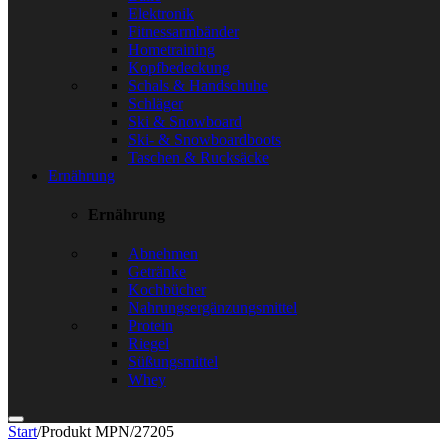
Elektronik
Fitnessarmbänder
Hometraining
Kopfbedeckung
Schals & Handschuhe
Schläger
Ski & Snowboard
Ski- & Snowboardboots
Taschen & Rucksäcke
Ernährung
Ernährung
Abnehmen
Getränke
Kochbücher
Nahrungsergänzungsmittel
Protein
Riegel
Süßungsmittel
Whey
Start
/
Produkt MPN
/
27205